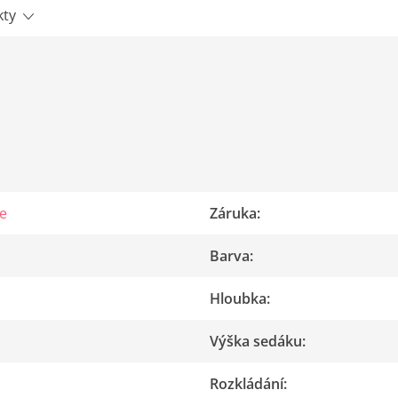
kty
e
Záruka
:
Barva
:
Hloubka
:
Výška sedáku
:
Rozkládání
: