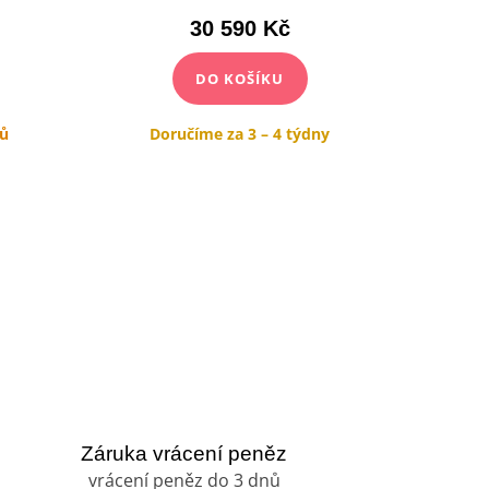
30 590 Kč
DO KOŠÍKU
nů
Doručíme za 3 – 4 týdny
Do
Záruka vrácení peněz
vrácení peněz do 3 dnů