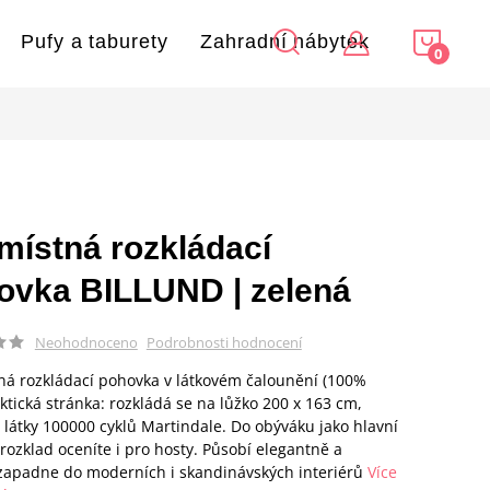
NÁKU
Pufy a taburety
Zahradní nábytek
KOŠÍ
jmístná rozkládací
ovka BILLUND | zelená
Podrobnosti hodnocení
Neohodnoceno
ná rozkládací pohovka v látkovém čalounění (100%
aktická stránka: rozkládá se na lůžko 200 x 163 cm,
 látky 100000 cyklů Martindale. Do obýváku jako hlavní
 rozklad oceníte i pro hosty. Působí elegantně a
apadne do moderních i skandinávských interiérů
Více