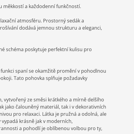
 měkkostí a každodenní funkčností.
relaxační atmosféru. Prostorný sedák a
prošívání dodává jemnou strukturu a eleganci,
vné schéma poskytuje perfektní kulisu pro
vé funkci spaní se okamžitě promění v pohodlnou
pokoji. Tato pohovka splňuje požadavky
h, vytvořený ze směsi krátkého a mírně delšího
ak jako čalouněný materiál, tak i v dekorativních
ivou pro relaxaci. Látka je pružná a odolná, ale
ý vypadá krásně jak v moderních,
rannosti a pohodlí je oblíbenou volbou pro ty,