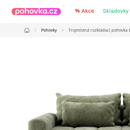
Přejít
na
Akce
Skladovky
obsah
Pohovky
Trojmístná rozkládací pohovka
Domů