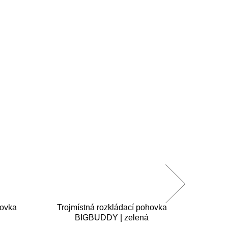
hovka
Trojmístná rozkládací pohovka
Trojmís
BIGBUDDY | zelená