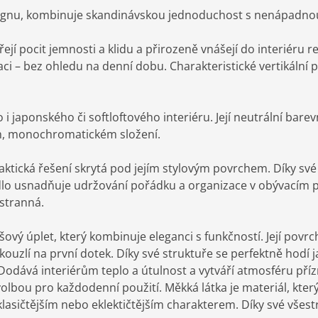
ignu, kombinuje skandinávskou jednoduchost s nenápadnou
jí pocit jemnosti a klidu a přirozeně vnášejí do interiéru 
ci – bez ohledu na denní dobu. Charakteristické vertikální 
 japonského či softloftového interiéru. Její neutrální bare
ém, monochromatickém složení.
praktická řešení skrytá pod jejím stylovým povrchem. Díky s
ádlo usnadňuje udržování pořádku a organizace v obývacím 
stranná.
vý úplet, který kombinuje eleganci s funkčností. Její povrc
ouzlí na první dotek. Díky své struktuře se perfektně hodí j
Dodává interiérům teplo a útulnost a vytváří atmosféru přízn
olbou pro každodenní použití. Měkká látka je materiál, kter
 klasičtějším nebo eklektičtějším charakterem. Díky své všest