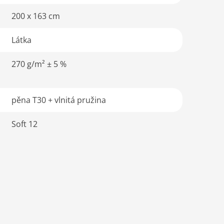
200 x 163 cm
Látka
270 g/m² ± 5 %
pěna T30 + vlnitá pružina
Soft 12