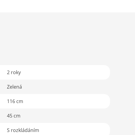
2 roky
Zelená
116 cm
45 cm
S rozkládáním