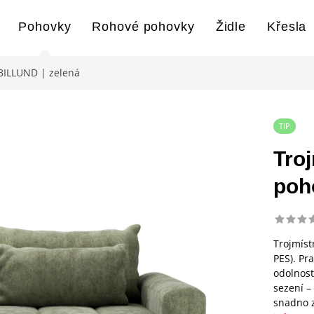
Pohovky
Rohové pohovky
Židle
Křesla
 BILLUND | zelená
TIP
Tro
poh
Trojmíst
PES). Pr
odolnost
sezení –
snadno z