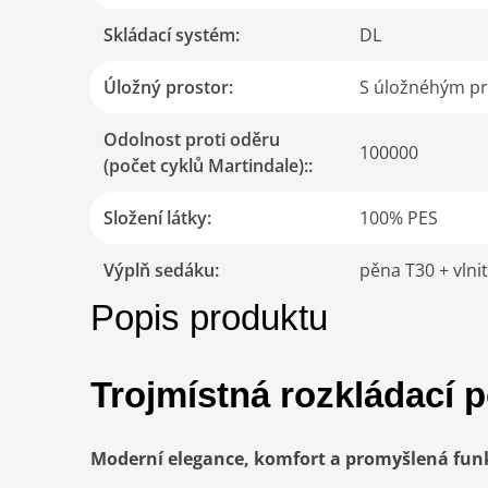
Skládací systém
:
DL
Úložný prostor
:
S úložnéhým p
Odolnost proti oděru
100000
(počet cyklů Martindale):
:
Složení látky
:
100% PES
Výplň sedáku
:
pěna T30 + vlni
Popis produktu
Trojmístná rozkládací
Moderní elegance, komfort a promyšlená fun