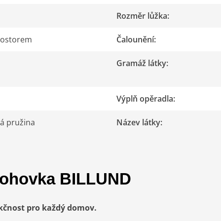
Rozměr lůžka
:
rostorem
Čalounění
:
Gramáž látky
:
Výplň opěradla
:
tá pružina
Název látky
:
 pohovka BILLUND
kčnost pro každý domov.