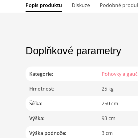
Popis produktu
Diskuze
Podobné produ
Doplňkové parametry
Kategorie
:
Pohovky a gauč
Hmotnost
:
25 kg
Šířka
:
250 cm
Výška
:
93 cm
Výška podnože
:
3 cm