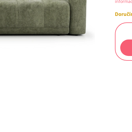
informac
Doručím
Měrn
cena: