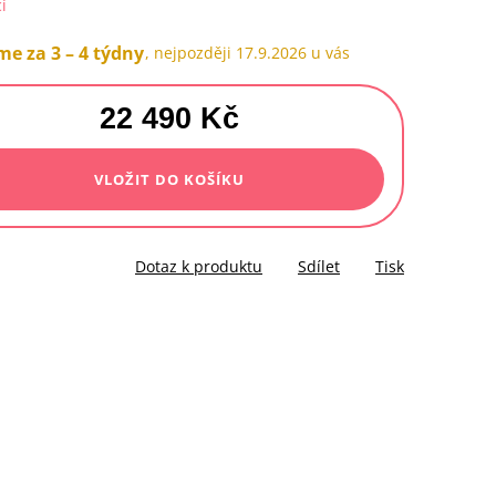
í
e za 3 – 4 týdny
17.9.2026
22 490 Kč
á
VLOŽIT DO KOŠÍKU
Dotaz k produktu
Sdílet
Tisk