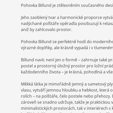
Pohovka Billund je ztělesněním současného des
Jeho zaoblený tvar a harmonické proporce vytváře
nadýchané polštáře opěradla povzbuzují k relaxa
aniž by zahlcovalo prostor.
Pohovka Billund se perfektně hodí do moderního i
výrazné doplňky, ale krásně vypadá i v tlumen
Billund navíc není jen o formě – zahrnuje také 
postel a prostorný úložný prostor pro ložní pr
každodenního života – je krásná, pohodlná a vše
Měkká látka je mimořádně jemný a sametový plyšo
vlasu, vytváří jemnou hloubku a hebkost, která ok
rolích – na polštáře, čelo postele nebo přehozy. 
zároveň se snadno udržuje, takže je praktickou v
minimalistických prostorách, tak v interiérech s