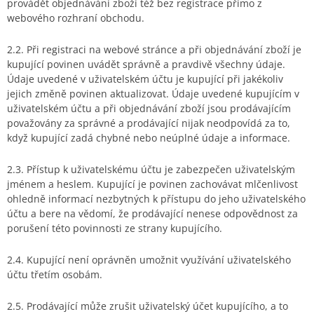
provádět objednávání zboží též bez registrace přímo z
webového rozhraní obchodu.
2.2. Při registraci na webové stránce a při objednávání zboží je
kupující povinen uvádět správně a pravdivě všechny údaje.
Údaje uvedené v uživatelském účtu je kupující při jakékoliv
jejich změně povinen aktualizovat. Údaje uvedené kupujícím v
uživatelském účtu a při objednávání zboží jsou prodávajícím
považovány za správné a prodávající nijak neodpovídá za to,
když kupující zadá chybné nebo neúplné údaje a informace.
2.3. Přístup k uživatelskému účtu je zabezpečen uživatelským
jménem a heslem. Kupující je povinen zachovávat mlčenlivost
ohledně informací nezbytných k přístupu do jeho uživatelského
účtu a bere na vědomí, že prodávající nenese odpovědnost za
porušení této povinnosti ze strany kupujícího.
2.4. Kupující není oprávněn umožnit využívání uživatelského
účtu třetím osobám.
2.5. Prodávající může zrušit uživatelský účet kupujícího, a to