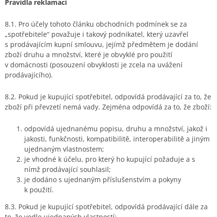
Pravidla reklamací
8.1. Pro účely tohoto článku obchodních podmínek se za
„spotřebitele“ považuje i takový podnikatel, který uzavřel
s prodávajícím kupní smlouvu, jejímž předmětem je dodání
zboží druhu a množství, které je obvyklé pro použití
v domácnosti (posouzení obvyklosti je zcela na uvážení
prodávajícího).
8.2. Pokud je kupující spotřebitel, odpovídá prodávající za to, že
zboží při převzetí nemá vady. Zejména odpovídá za to, že zboží:
odpovídá ujednanému popisu, druhu a množství, jakož i
jakosti, funkčnosti, kompatibilitě, interoperabilitě a jiným
ujednaným vlastnostem;
je vhodné k účelu, pro který ho kupující požaduje a s
nímž prodávající souhlasil;
je dodáno s ujednaným příslušenstvím a pokyny
k použití.
8.3. Pokud je kupující spotřebitel, odpovídá prodávající dále za
to, že vedle ujednaných vlastností: