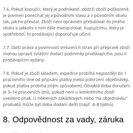
7.6. Pokud kupující, který je podnikatel, obdrží zboží poškozené,
je povinen ponechat jej v původním stavu a v původním obalu
tak, jak ho převzal. Zboží není oprávněn přebalovat do jiného
obalu a jakkoliv s ním dále manipulovat. Kupujícímu, který je
spotřebitel, to prodávající doporučuje učinit.
7.7. Další práva a povinnosti smluvních stran při přepravě zboží
mohou upravit zvláštní dodací podmínky prodávajícího, jsou-li
prodávajícím vydány.
7.8. P
okud je zboží skladem, expedice probíhá nejpozději do 1
pracovního dne od připsání platby (nebo potvrzení objednávky,
pokud platba probíhá jiným způsobem).
Obvyklá doba doručení
je 3–14 pracovních dnů, pokud není u konkrétního zboží
uvedeno jinak. U některých zakázkových nebo “na objednávku”
produktů může být doba dodání delší (např. 4–8 týdnů).
8. Odpovědnost za vady, záruka