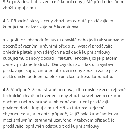
3.5), požadovat uhrazení celé kupní ceny ještě před odesláním
zboží kupujícímu.
4.6. Případné slevy z ceny zboží poskytnuté prodávajícím
kupujícímu nelze vzájemně kombinovat.
4.7. Je-li to v obchodním styku obvyklé nebo je-li tak stanoveno
obecně závaznými právními předpisy, vystaví prodávající
ohledně plateb prováděných na základě kupní smlouvy
kupujícímu daňový doklad – fakturu. Prodávající je plátcem
daně z přidané hodnoty. Daňový doklad – fakturu vystaví
prodávající kupujícímu po uhrazení ceny zboží a zašle jej v
elektronické podobě na elektronickou adresu kupujícího.
4.8. V případě, že na straně prodávajícího došlo ke zcela zjevné
technické chybě při uvedení ceny zboží na webovém rozhraní
obchodu nebo v průběhu objednávání, není prodávající
povinen dodat kupujícímu zboží za tuto zcela zjevně
chybnou cenu, a to ani v případě, že již byla kupní smlouva
mezi smluvními stranami uzavřena. V takovém případě je
prodávající oprávněn odstoupit od kupní smlouvy.