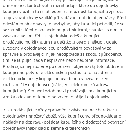
umožněno zkontrolovat a měnit údaje, které do objednávky
kupující vložil, a to i s ohledem na možnost kupujícího zjišťovat
a opravovat chyby vzniklé při zadávání dat do objednávky. Před
odesláním objednávky je nezbytné, aby kupující potvrdil, že se
seznámil s těmito obchodními podmínkami, souhlasí s nimi a
zavazuje se jimi řídit. Objednávku odešle kupující
prodávajícímu kliknutím na tlačítko „Potvrdit nákup“. Údaje
uvedené v objednávce jsou prodávajícím považovány za
správné a prodávající nijak neodpovídá za škodu způsobenou
tím, že kupující zadá nesprávné nebo neúplné informace.
Prodávající neprodleně po obdržení objednávky toto obdržení
kupujícímu potvrdí elektronickou poštou, a to na adresu
elektronické pošty kupujícího uvedenou v uživatelském
rozhraní či v objednávce (dále jen „elektronická adresa
kupujícího“). Smluvní vztah mezi prodávajícím a kupujícím
vzniká odesláním tohoto potvrzení o přijetí objednávky.
3.5. Prodávající je vždy oprávněn v závislosti na charakteru
objednávky (množství zboží, výše kupní ceny, předpokládané
náklady na dopravu) požádat kupujícího o dodatečné potvrzení
objednávky (například písemně či telefonicky).