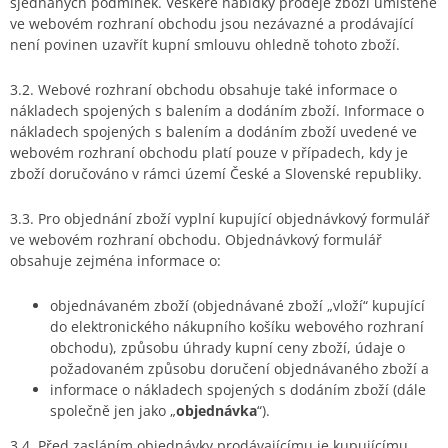
sjednaných podmínek. Veškeré nabídky prodeje zboží umístěné
ve webovém rozhraní obchodu jsou nezávazné a prodávající
není povinen uzavřít kupní smlouvu ohledně tohoto zboží.
3.2. Webové rozhraní obchodu obsahuje také informace o
nákladech spojených s balením a dodáním zboží. Informace o
nákladech spojených s balením a dodáním zboží uvedené ve
webovém rozhraní obchodu platí pouze v případech, kdy je
zboží doručováno v rámci území České a Slovenské republiky.
3.3. Pro objednání zboží vyplní kupující objednávkový formulář
ve webovém rozhraní obchodu. Objednávkový formulář
obsahuje zejména informace o:
objednávaném zboží (objednávané zboží „vloží“ kupující
do elektronického nákupního košíku webového rozhraní
obchodu), způsobu úhrady kupní ceny zboží, údaje o
požadovaném způsobu doručení objednávaného zboží a
informace o nákladech spojených s dodáním zboží (dále
společně jen jako „
objednávka
“).
3.4. Před zasláním objednávky prodávajícímu je kupujícímu