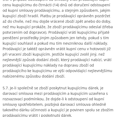
cenu kupujícímu do čtrnácti (14) dnů od doručení odstoupení
od kupní smlouvy prodávajícímu, a stejným způsobem, jakým
kupující zboží hradil. Platbu je prodávající oprávněn pozdržet
až do chvíle, než mu dojde vrácené zboží zpět anebo do doby,
než mu kupující prokáže, že zboží prodávajícímu odeslal (třeba
potvrzením od dopravce). Prodávající vrátí kupujícímu přijaté
peněžení prostředky jiným způsobem jen tehdy, pokud s tím
kupující souhlasil a pokud mu tím nevzniknou další náklady.
Prodávající je taktéž oprávněn vrátit kupní cenu v hotovosti již
při vracení zboží kupujícím. Jestliže kupující zvolil jiný, než
nejlevnější způsob dodání zboží, který prodávající nabízí, vrátí
prodávající kupujícímu náklady na dopravu zboží od
prodávajícího ke kupujícímu ve výši odpovídající nejlevnějšímu
nabízenému způsobu dodání zboží.
5.7. Je-li společně se zboží poskytnut kupujícímu dárek, je
darovací smlouva mezi prodávajícím a kupujícím uzavřena s
rozvazovací podmínkou, že dojde-li k odstoupení od kupní
smlouvy spotřebitelem, pozbývá darovací smlouva ohledně
takového dárku účinnosti a kupující je povinen spolu se zbožím
prodávajícímu vrátit i poskytnutý dárek.