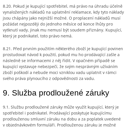
8.20. Pokud je kupující spotřebitel, má právo na úhradu účelně
vynaložených nákladů na uplatnění reklamace, kdy tyto náklady
jsou chápány jako nejnižší možné. O proplacení nákladů musí
požádat nejpozději do jednoho měsíce od konce lhůty pro
vytknutí vady, jinak mu nemusí být soudem přiznány. Kupující,
který je podnikatel, toto právo nemá.
8.21. Před prvním použitím některého zboží je kupující povinen
prostudovat návod k použití, pokud mu ho prodávající zašle a
následně se informacemi z něj řídit. V opačném případě se
kupující vystavuje nebezpečí, že svým nesprávným užíváním
zboží poškodí a nebude moci vzniklou vadu uplatnit v rámci
svého práva plynoucího z odpovědnosti za vadu.
9. Služba prodloužené záruky
9.1. Službu prodloužené záruky může využít kupující, který je
spotřebitel i podnikatel. Prodávající poskytuje kupujícímu
prodlouženou smluvní záruku na dobu a za poplatek uvedené
v objednávkovém formuláři. Prodlouženou záruku je možné