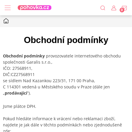
Přejít
N
na
obsah
Domů
K
Obchodní podmínky
Obchodní podmínky
provozovatele internetového obchodu
společnosti Garalis s.r.o.,
IČO: 27568911,
DIČ:
CZ27568911
se sídlem Nad Kazankou 223/31, 171 00 Praha,
C 114301 vedená u Městského soudu v Praze
(dále jen
„
prodávající
“).
Jsme plátce DPH.
Pokud hledáte informace k vrácení nebo reklamaci zboží,
najdete je jak dále v těchto podmínkách nebo zjednodušeně
zde: