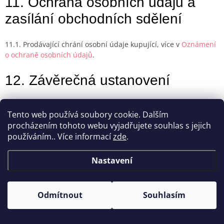
11. Ochrana osobních údajů a
zasílání obchodních sdělení
11.1. Prodávající chrání osobní údaje kupující, více v
Oznámení
o ochraně osobních údajů
.
12. Závěrečná ustanovení
12.1. Vztahy a případné spory, které vzniknou na základě
Tento web používá soubory cookie. Dalším
smlouvy, budou řešeny výhradně podle práva České republiky
procházením tohoto webu vyjadřujete souhlas s jejich
a budou řešeny příslušnými soudy České republiky. Tímto
používáním.. Více informací
zde
.
nejsou dotčena aplikovatelná práva spotřebitelů.
Poslední aktualizace:
14. října 2025
Nastavení
Odmítnout
Souhlasím