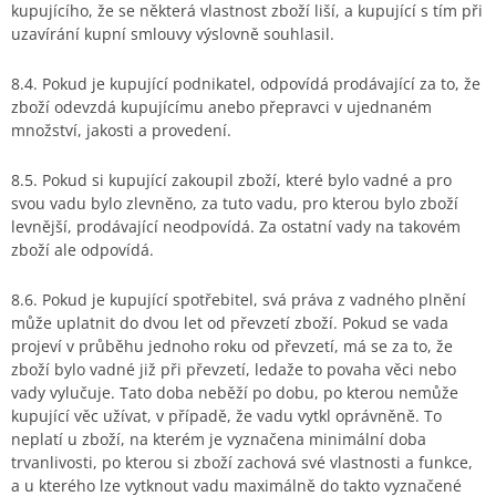
kupujícího, že se některá vlastnost zboží liší, a kupující s tím při
uzavírání kupní smlouvy výslovně souhlasil.
8.4. Pokud je kupující podnikatel, odpovídá prodávající za to, že
zboží odevzdá kupujícímu anebo přepravci v ujednaném
množství, jakosti a provedení.
8.5. Pokud si kupující zakoupil zboží, které bylo vadné a pro
svou vadu bylo zlevněno, za tuto vadu, pro kterou bylo zboží
levnější, prodávající neodpovídá. Za ostatní vady na takovém
zboží ale odpovídá.
8.6. Pokud je kupující spotřebitel, svá práva z vadného plnění
může uplatnit do dvou let od převzetí zboží. Pokud se vada
projeví v průběhu jednoho roku od převzetí, má se za to, že
zboží bylo vadné již při převzetí, ledaže to povaha věci nebo
vady vylučuje. Tato doba neběží po dobu, po kterou nemůže
kupující věc užívat, v případě, že vadu vytkl oprávněně. To
neplatí u zboží, na kterém je vyznačena minimální doba
trvanlivosti, po kterou si zboží zachová své vlastnosti a funkce,
a u kterého lze vytknout vadu maximálně do takto vyznačené