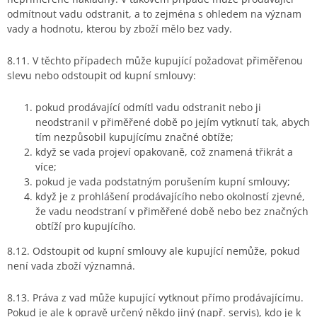
odmítnout vadu odstranit, a to zejména s ohledem na význam
vady a hodnotu, kterou by zboží mělo bez vady.
8.11. V těchto případech může kupující požadovat přiměřenou
slevu nebo odstoupit od kupní smlouvy:
pokud prodávající odmítl vadu odstranit nebo ji
neodstranil v přiměřené době po jejím vytknutí tak, abych
tím nezpůsobil kupujícímu značné obtíže;
když se vada projeví opakovaně, což znamená třikrát a
více;
pokud je vada podstatným porušením kupní smlouvy;
když je z prohlášení prodávajícího nebo okolností zjevné,
že vadu neodstraní v přiměřené době nebo bez značných
obtíží pro kupujícího.
8.12. Odstoupit od kupní smlouvy ale kupující nemůže, pokud
není vada zboží významná.
8.13. Práva z vad může kupující vytknout přímo prodávajícímu.
Pokud je ale k opravě určený někdo jiný (např. servis), kdo je k