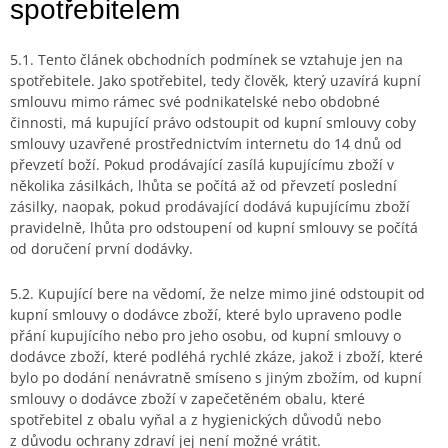
spotřebitelem
5.1. Tento článek obchodních podmínek se vztahuje jen na
spotřebitele. Jako spotřebitel, tedy člověk, který uzavírá kupní
smlouvu mimo rámec své podnikatelské nebo obdobné
činnosti, má kupující právo odstoupit od kupní smlouvy coby
smlouvy uzavřené prostřednictvím internetu do 14 dnů od
převzetí boží. Pokud prodávající zasílá kupujícímu zboží v
několika zásilkách, lhůta se počítá až od převzetí poslední
zásilky, naopak, pokud prodávající dodává kupujícímu zboží
pravidelně, lhůta pro odstoupení od kupní smlouvy se počítá
od doručení první dodávky.
5.2. Kupující bere na vědomí, že nelze mimo jiné odstoupit od
kupní smlouvy o dodávce zboží, které bylo upraveno podle
přání kupujícího nebo pro jeho osobu, od kupní smlouvy o
dodávce zboží, které podléhá rychlé zkáze, jakož i zboží, které
bylo po dodání nenávratně smíseno s jiným zbožím, od kupní
smlouvy o dodávce zboží v zapečetěném obalu, které
spotřebitel z obalu vyňal a z hygienických důvodů nebo
z důvodu ochrany zdraví jej není možné vrátit.