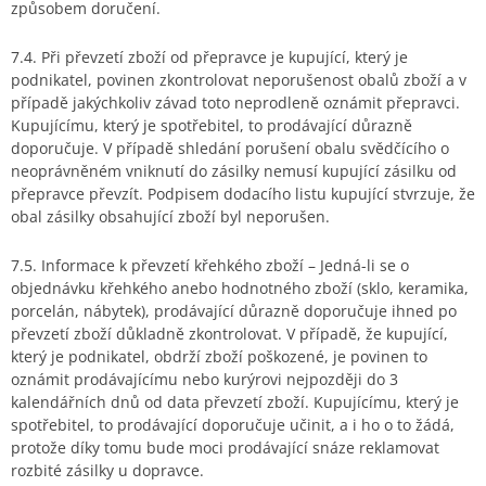
způsobem doručení.
7.4. Při převzetí zboží od přepravce je kupující, který je
podnikatel, povinen zkontrolovat neporušenost obalů zboží a v
případě jakýchkoliv závad toto neprodleně oznámit přepravci.
Kupujícímu, který je spotřebitel, to prodávající důrazně
doporučuje. V případě shledání porušení obalu svědčícího o
neoprávněném vniknutí do zásilky nemusí kupující zásilku od
přepravce převzít. Podpisem dodacího listu kupující stvrzuje, že
obal zásilky obsahující zboží byl neporušen.
7.5. Informace k převzetí křehkého zboží – Jedná-li se o
objednávku křehkého anebo hodnotného zboží (sklo, keramika,
porcelán, nábytek), prodávající důrazně doporučuje ihned po
převzetí zboží důkladně zkontrolovat. V případě, že kupující,
který je podnikatel, obdrží zboží poškozené, je povinen to
oznámit prodávajícímu nebo kurýrovi nejpozději do 3
kalendářních dnů od data převzetí zboží. Kupujícímu, který je
spotřebitel, to prodávající doporučuje učinit, a i ho o to žádá,
protože díky tomu bude moci prodávající snáze reklamovat
rozbité zásilky u dopravce.