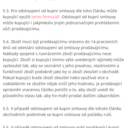
5.3. Pro odstoupení od kupní smlouvy dle toho článku může
kupující využít
tento formulář
. Odstoupit od kupní smlouvy
může kupující i jakýmkoliv jiným jednoznačným prohlášením
vůči prodávajícímu.
5.4. Zboží musí být prodávajícímu vráceno do 14 pracovních
dnů od odeslání odstoupení od smlouvy prodávajícímu.
Náklady spojené s navrácením zboží prodávajícímu nese
kupující. Zboží si kupující (mimo výše uvedených výjimek) může
vyzkoušet tak, aby se seznámil s jeho povahou, vlastnostmi a
funkčností zboží podobně jako by si zboží zkoušel v obchodě.
Pokud kupující bude zboží zkoušet nebo využívat více a
nakládáním se zbožím nějak sníží jeho hodnotu, je prodávající
oprávněn vracenou částku ponížit o to, aby zboží uvedl do
původního stavu tak, aby ho mohl prodat dalším zákazníkům.
5.5. V případě odstoupení od kupní smlouvy dle tohoto článku
obchodních podmínek se kupní smlouva od počátku ruší.
5.6. V případě odstoupení od smlouvy vrátí prodávající kupní