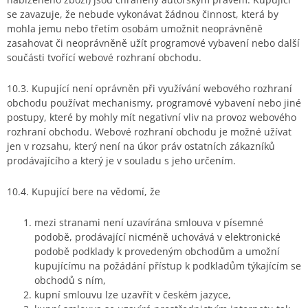
se zavazuje, že nebude vykonávat žádnou činnost, která by
mohla jemu nebo třetím osobám umožnit neoprávněně
zasahovat či neoprávněně užít programové vybavení nebo další
součásti tvořící webové rozhraní obchodu.
10.3. Kupující není oprávněn při využívání webového rozhraní
obchodu používat mechanismy, programové vybavení nebo jiné
postupy, které by mohly mít negativní vliv na provoz webového
rozhraní obchodu. Webové rozhraní obchodu je možné užívat
jen v rozsahu, který není na úkor práv ostatních zákazníků
prodávajícího a který je v souladu s jeho určením.
10.4. Kupující bere na vědomí, že
mezi stranami není uzavírána smlouva v písemné
podobě, prodávající nicméně uchovává v elektronické
podobě podklady k provedeným obchodům a umožní
kupujícímu na požádání přístup k podkladům týkajícím se
obchodů s ním,
kupní smlouvu lze uzavřít v českém jazyce,