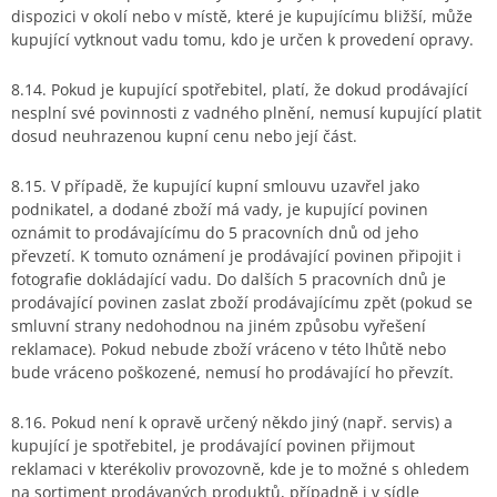
dispozici v okolí nebo v místě, které je kupujícímu bližší, může
kupující vytknout vadu tomu, kdo je určen k provedení opravy.
8.14. Pokud je kupující spotřebitel, platí, že dokud prodávající
nesplní své povinnosti z vadného plnění, nemusí kupující platit
dosud neuhrazenou kupní cenu nebo její část.
8.15. V případě, že kupující kupní smlouvu uzavřel jako
podnikatel, a dodané zboží má vady, je kupující povinen
oznámit to prodávajícímu do 5 pracovních dnů od jeho
převzetí. K tomuto oznámení je prodávající povinen připojit i
fotografie dokládající vadu. Do dalších 5 pracovních dnů je
prodávající povinen zaslat zboží prodávajícímu zpět (pokud se
smluvní strany nedohodnou na jiném způsobu vyřešení
reklamace). Pokud nebude zboží vráceno v této lhůtě nebo
bude vráceno poškozené, nemusí ho prodávající ho převzít.
8.16. Pokud není k opravě určený někdo jiný (např. servis) a
kupující je spotřebitel, je prodávající povinen přijmout
reklamaci v kterékoliv provozovně, kde je to možné s ohledem
na sortiment prodávaných produktů, případně i v sídle