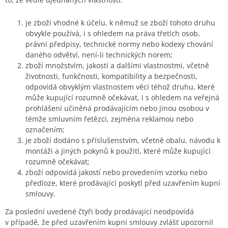
je zboží vhodné k účelu, k němuž se zboží tohoto druhu
obvykle používá, i s ohledem na práva třetích osob,
právní předpisy, technické normy nebo kodexy chování
daného odvětví, není-li technických norem;
zboží množstvím, jakostí a dalšími vlastnostmi, včetně
životnosti, funkčnosti, kompatibility a bezpečnosti,
odpovídá obvyklým vlastnostem věcí téhož druhu, které
může kupující rozumně očekávat, i s ohledem na veřejná
prohlášení učiněná prodávajícím nebo jinou osobou v
témže smluvním řetězci, zejména reklamou nebo
označením;
je zboží dodáno s příslušenstvím, včetně obalu, návodu k
montáži a jiných pokynů k použití, které může kupující
rozumně očekávat;
zboží odpovídá jakostí nebo provedením vzorku nebo
předloze, které prodávající poskytl před uzavřením kupní
smlouvy.
Za poslední uvedené čtyři body prodávající neodpovídá
v případě, že před uzavřením kupní smlouvy zvlášť upozornil