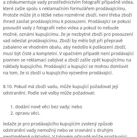
a zdokumentuje vady prostřednictvím fotografií případně videa,
které zašle spolu s reklamačním formulářem prodávajícímu.
Protože může jít o těžké nebo rozměrné zboží, není třeba zboží
ihned zasílat prodávajícímu k posouzení. Prodávající se pokusí
posoudit vady z fotografií nebo videa a pokud to nebude
možné, oznámí kupujícímu, že je nezbytné zboží pro posouzení
vad odeslat prodávajícímu. Zboží by mělo být při přepravě
zabaleno ve vhodném obalu, aby nedošlo k poškození zboží,
musí být čisté a kompletní. V opačném případě není prodávající
povinen se reklamací zabývat a zboží zašle zpět kupujícímu na
náklady kupujícího. Prodávající a kupující se mohou domluvit
na tom, že si zboží u kupujícího vyzvedne prodávající.
8.10. Pokud má zboží vadu, může kupující požadovat její
odstranění. Podle své volby může požadovat:
dodání nové věci bez vady; nebo
opravu věci,
ledaže je pro prodávajícího kupujícím zvolený způsob
odstranění vady nemožný nebo ve srovnání s druhým
nepřiměřeně nákladný. V takovém případě může prodávající