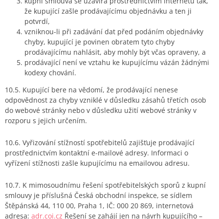
kupní smlouva se uzavírá prostřednictvím internetu tak,
že kupující zašle prodávajícímu objednávku a ten ji
potvrdí,
vzniknou-li při zadávání dat před podáním objednávky
chyby, kupující je povinen obratem tyto chyby
prodávajícímu nahlásit, aby mohly být včas opraveny, a
prodávající není ve vztahu ke kupujícímu vázán žádnými
kodexy chování.
10.5. Kupující bere na vědomí, že prodávající nenese
odpovědnost za chyby vzniklé v důsledku zásahů třetích osob
do webové stránky nebo v důsledku užití webové stránky v
rozporu s jejich určením.
10.6. Vyřizování stížností spotřebitelů zajišťuje prodávající
prostřednictvím kontaktní e-mailové adresy. Informaci o
vyřízení stížnosti zašle kupujícímu na emailovou adresu.
10.7. K mimosoudnímu řešení spotřebitelských sporů z kupní
smlouvy je příslušná Česká obchodní inspekce, se sídlem
Štěpánská 44, 110 00, Praha 1, IČ: 000 20 869, internetová
adresa:
adr.coi.cz
Řešení se zahájí jen na návrh kupujícího –