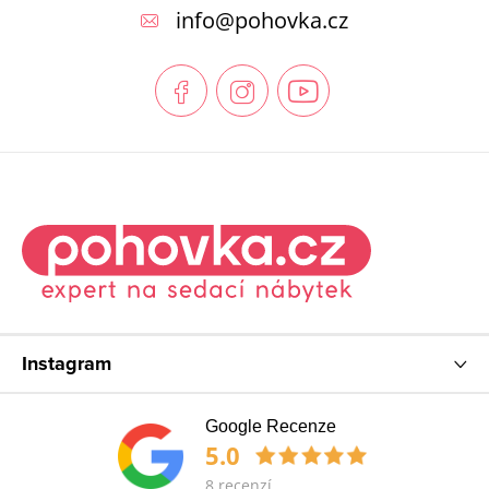
p
info
@
pohovka.cz
a
t
í
Instagram
Google Recenze
5.0
8 recenzí