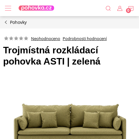
Přejít
N
na
obsah
Pohovky
K
Podrobnosti hodnocení
Neohodnoceno
Trojmístná rozkládací
pohovka ASTI | zelená