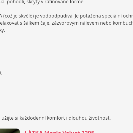
ál pohodlí, skrytý v rafinované formě.
 (což je skvělé) je vodoodpudivá. Je potažena speciální och
relaxovat s šálkem čaje, zázvorovým nálevem nebo kombuch
ky.
t
a užijte si každodenní komfort i dlouhou životnost.
LÁTKA Magic Velvet 2295