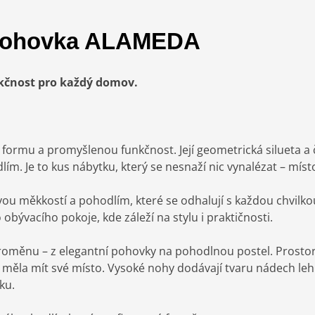
í pohovka ALAMEDA
kčnost pro každý domov.
 formu a promyšlenou funkčnost. Její geometrická silueta a 
e to kus nábytku, který se nesnaží nic vynalézat – místo t
ou měkkostí a pohodlím, které se odhalují s každou chvilkou
o obývacího pokoje, kde záleží na stylu i praktičnosti.
oměnu – z elegantní pohovky na pohodlnou postel. Prostorn
 měla mít své místo. Vysoké nohy dodávají tvaru nádech lehk
ku.