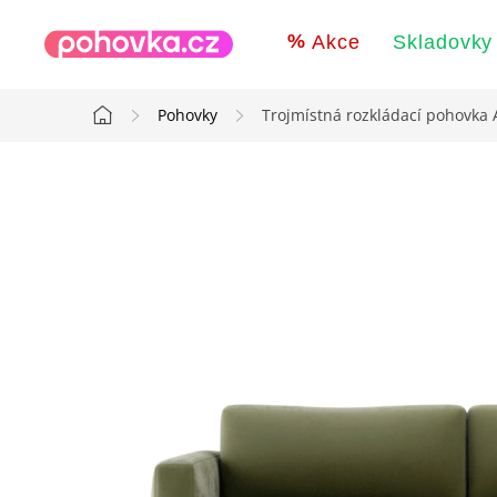
Přejít
na
Akce
Skladovky
obsah
Pohovky
Trojmístná rozkládací pohovka
Domů