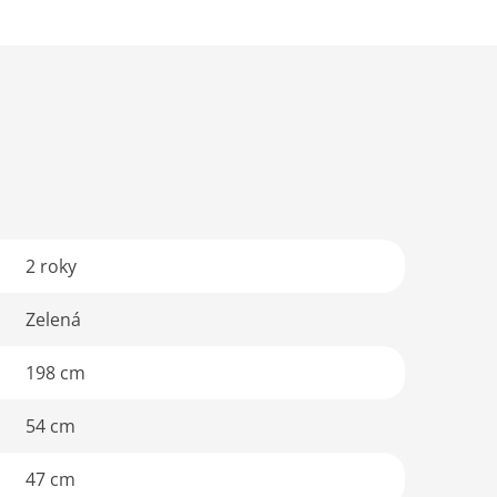
2 roky
Zelená
198 cm
54 cm
47 cm