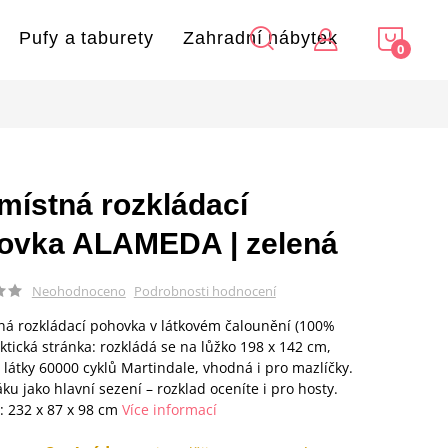
NÁKU
Pufy a taburety
Zahradní nábytek
KOŠÍ
jmístná rozkládací
ovka ALAMEDA | zelená
Podrobnosti hodnocení
Neohodnoceno
ná rozkládací pohovka v látkovém čalounění (100%
aktická stránka: rozkládá se na lůžko 198 x 142 cm,
 látky 60000 cyklů Martindale, vhodná i pro mazlíčky.
ku jako hlavní sezení – rozklad oceníte i pro hosty.
 232 x 87 x 98 cm
Více informací