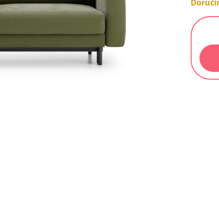
Doručím
Měrn
cena: