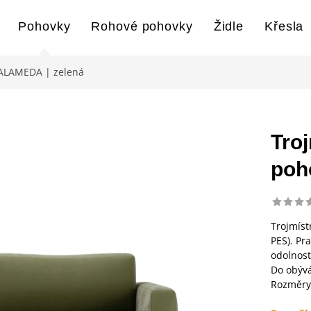
Pohovky
Rohové pohovky
Židle
Křesla
 ALAMEDA | zelená
Tro
poh
Trojmíst
PES). Pr
odolnost
Do obývá
Rozměry: