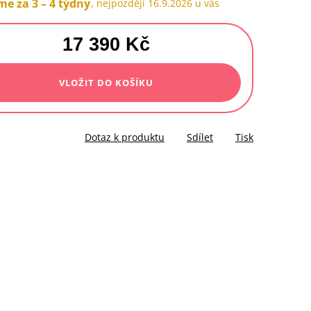
e za 3 – 4 týdny
16.9.2026
17 390 Kč
á
VLOŽIT DO KOŠÍKU
Dotaz k produktu
Sdílet
Tisk