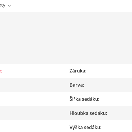
kty
e
Záruka
:
Barva
:
Šířka sedáku
:
Hloubka sedáku
:
Výška sedáku
: