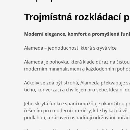
Trojmístná rozkládac
Moderní elegance, komfort a promyšlená fun
Alameda – jednoduchost, která skrývá více
Alameda je pohovka, která klade důraz na čistou
moderním minimalismem a každodenním pohodlím. J
Ačkoliv se zdá být strohá, Alameda překvapuje sv
ticho, konverzaci a chvíle jen pro sebe. Ideální d
Jeho skrytá funkce spaní umožňuje okamžitou pr
řešením pro moderní interiéry, kde by každá věc
podlahou, a zároveň usnadňují udržování pořád