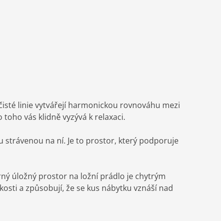
čisté linie vytvářejí harmonickou rovnováhu mezi
oho vás klidně vyzývá k relaxaci.
 strávenou na ní. Je to prostor, který podporuje
ý úložný prostor na ložní prádlo je chytrým
osti a způsobují, že se kus nábytku vznáší nad