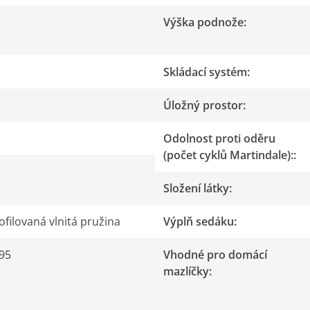
Výška podnože
:
Skládací systém
:
Úložný prostor
:
Odolnost proti oděru
(počet cyklů Martindale):
:
Složení látky
:
filovaná vlnitá pružina
Výplň sedáku
:
295
Vhodné pro domácí
mazlíčky
: