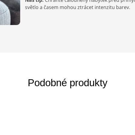
Náš tip:
Chraňte čalouněný nábytek před přímým s
světlo a časem mohou ztrácet intenzitu barev.