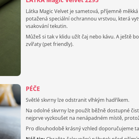
Látka Magic Velvet je sametová, příjemně měkká 
potažená speciální ochrannou vrstvou, která vy
vsakování tekutin.
Můžeš si tak v klidu užít čaj nebo kávu. A ještě 
zvířaty (pet friendly).
PÉČE
Světlé skvrny lze odstranit vlhkým hadříkem.
Na odolné skvrny lze použít běžně dostupné čist
nejprve vyzkoušet na nenápadném místě, protože 
Pro dlouhodobě krásný vzhled doporučujeme také