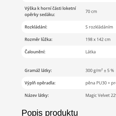
Výška k horní části loketní
70 cm
opěrky sedáku
:
Rozkládání
:
S rozkládáním
Rozměr lůžka
:
198 x 142 cm
Čalounění
:
Látka
Gramáž látky
:
300 g/m² ± 5 %
Výplň opěradla
:
pěna PU30 + pro
Název látky
:
Magic Velvet 2
Popis produktu