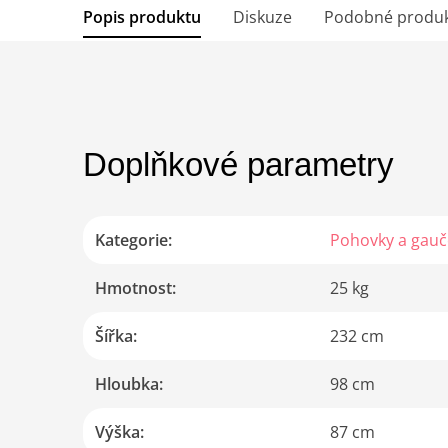
Popis produktu
Diskuze
Podobné produ
Doplňkové parametry
Kategorie
:
Pohovky a gauč
Hmotnost
:
25 kg
Šířka
:
232 cm
Hloubka
:
98 cm
Výška
:
87 cm