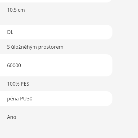
10,5 cm
DL
S úložnéhým prostorem
60000
100% PES
pěna PU30
Ano