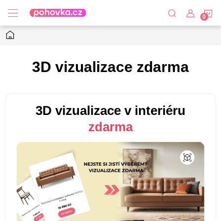
Přejít
N
na
obsah
Domů
K
3D vizualizace zdarma
3D vizualizace v interiéru
zdarma