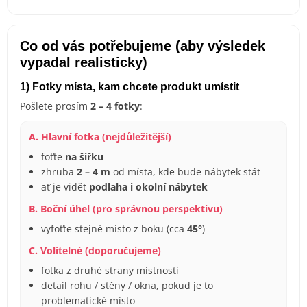
Co od vás potřebujeme (aby výsledek
vypadal realisticky)
1) Fotky místa, kam chcete produkt umístit
Pošlete prosím
2 – 4 fotky
:
A. Hlavní fotka (nejdůležitější)
foťte
na šířku
zhruba
2 – 4 m
od místa, kde bude nábytek stát
ať je vidět
podlaha i okolní nábytek
B. Boční úhel (pro správnou perspektivu)
vyfoťte stejné místo z boku (cca
45°
)
C. Volitelné (doporučujeme)
fotka z druhé strany místnosti
detail rohu / stěny / okna, pokud je to
problematické místo