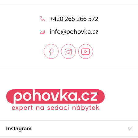
Z
á
+420 266 266 572
p
info
@
pohovka.cz
a
t
í
Instagram