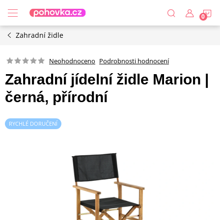
Přejít
N
na
obsah
Zahradní židle
K
Podrobnosti hodnocení
Neohodnoceno
Zahradní jídelní židle Marion |
černá, přírodní
RYCHLÉ DORUČENÍ