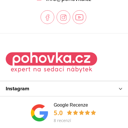
a
t
í
Instagram
Google Recenze
5.0
8 recenzí