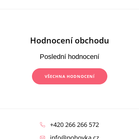
Poslední hodnocení
VŠECHNA HODNOCENÍ
Z
á
+420 266 266 572
p
info
@
pohovka.cz