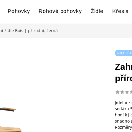
Pohovky
Rohové pohovky
Židle
Křesla
ní židle Bois | přírodní, černá
RYCHLÉ 
Zahr
přír
Jídelní 
sedáku 5
hodí k j
snadno z
Rozměry: