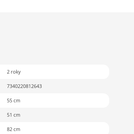
2 roky
7340220812643
55 cm
51 cm
82 cm