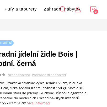
NÁKU
Pufy a taburety
Zahradní nábytek
KOŠÍ
DORUČENÍ
adní jídelní židle Bois |
odní, černá
Podrobnosti hodnocení
Neohodnoceno
židle. Praktická stránka: výška sedáku 55 cm, hloubka
1 cm, šířka sedáku 82 cm, nosnost 150 kg. Skvěle se
ídelnímu stolu do jídelny i kuchyně. Působí elegantně a
apadne do moderních i skandinávských interiérů.
 55 x 82 x 51 cm
Více informací