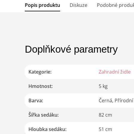
Popis produktu
Diskuze
Podobné produ
Doplňkové parametry
Kategorie
:
Zahradní židle
Hmotnost
:
5 kg
Barva
:
Černá, Přírodní
Šířka sedáku
:
82 cm
Hloubka sedáku
:
51 cm