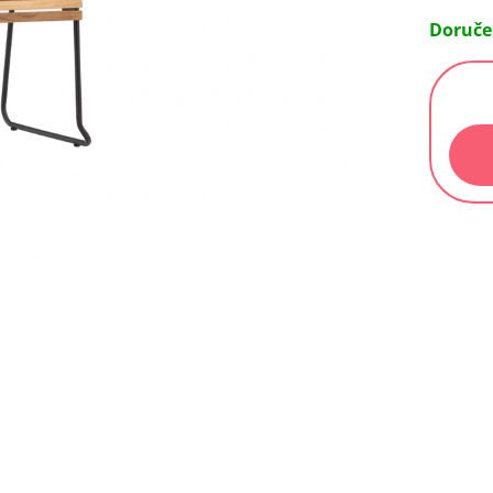
Doruče
Měrn
cena: