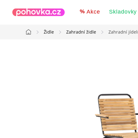
Přejít
na
Akce
Skladovky
obsah
Židle
Zahradní židle
Zahradní jídel
Domů