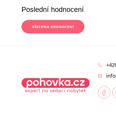
Poslední hodnocení
VŠECHNA HODNOCENÍ
Z
á
+42
p
info
a
t
í