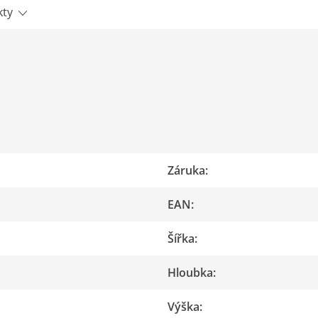
kty
Záruka
:
EAN
:
Šířka
:
Hloubka
:
Výška
: