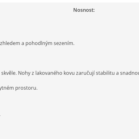
Nosnost
:
m vzhledem a pohodlným sezením.
kvěle. Nohy z lakovaného kovu zaručují stabilitu a snadno
bytném prostoru.
í