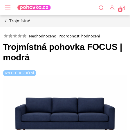
Přejít
N
na
obsah
Trojmístné
K
Podrobnosti hodnocení
Neohodnoceno
Trojmístná pohovka FOCUS |
modrá
RYCHLÉ DORUČENÍ