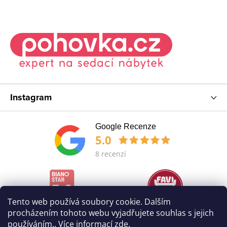
Instagram
Google Recenze
5.0
8 recenzí
Tento web používá soubory cookie. Dalším
procházením tohoto webu vyjadřujete souhlas s jejich
používáním.. Více informací
zde
.