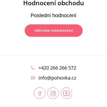
Poslední hodnocení
VŠECHNA HODNOCENÍ
Z
á
+420 266 266 572
p
info
@
pohovka.cz
a
t
í