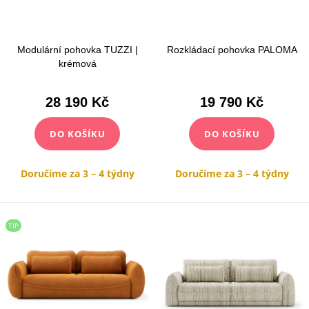
d
o
u
d
k
u
Modulární pohovka TUZZI |
Rozkládací pohovka PALOMA
t
k
krémová
ů
t
28 190 Kč
19 790 Kč
ů
DO KOŠÍKU
DO KOŠÍKU
Doručíme za 3 – 4 týdny
Doručíme za 3 – 4 týdny
TIP