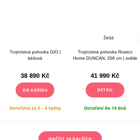
Šedá
Trojmístná pohovka GIO |
Trojmístná pohovka Rowico
béžová
Home DUNCAN, 258 cm | světle
šedá
38 890 Kč
41 990 Kč
DETAIL
DO KOŠÍKU
Doručíme za 3 – 4 týdny
Doručení do 14 dnů
O
NAČÍST 24 DALŠÍCH