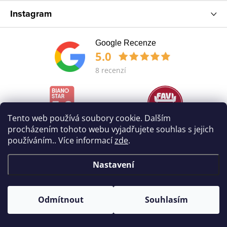
Instagram
Google Recenze
5.0
8 recenzí
Tento web používá soubory cookie. Dalším
procházením tohoto webu vyjadřujete souhlas s jejich
používáním.. Více informací
zde
.
Nastavení
Copyright 2026
POHOVKA
. Všechna práva vyhrazena.
Odmítnout
Souhlasím
Vytvořil Shoptet