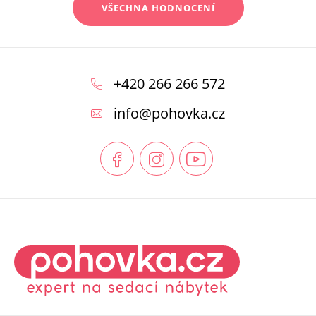
VŠECHNA HODNOCENÍ
Z
á
+420 266 266 572
p
info
@
pohovka.cz
a
t
í