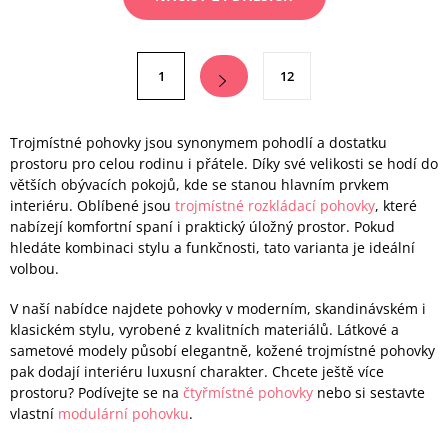
v
l
á
S
1
12
d
t
a
r
c
á
Trojmístné pohovky jsou synonymem pohodlí a dostatku
í
prostoru pro celou rodinu i přátele. Díky své velikosti se hodí do
n
větších obývacích pokojů, kde se stanou hlavním prvkem
p
k
interiéru. Oblíbené jsou
trojmístné rozkládací pohovky
, které
r
o
nabízejí komfortní spaní i praktický úložný prostor. Pokud
v
hledáte kombinaci stylu a funkčnosti, tato varianta je ideální
v
k
volbou.
á
y
n
V naší nabídce najdete pohovky v moderním, skandinávském i
v
klasickém stylu, vyrobené z kvalitních materiálů. Látkové a
í
ý
sametové modely působí elegantně, kožené trojmístné pohovky
p
pak dodají interiéru luxusní charakter. Chcete ještě více
prostoru? Podívejte se na
čtyřmístné pohovky
nebo si sestavte
i
vlastní
modulární pohovku
.
s