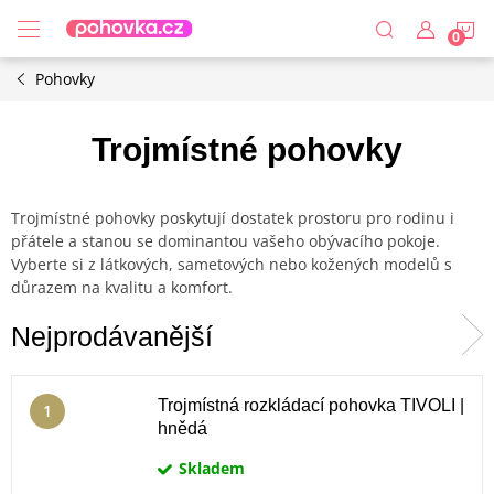
Přejít
N
na
obsah
Pohovky
K
Trojmístné pohovky
Trojmístné pohovky poskytují dostatek prostoru pro rodinu i
přátele a stanou se dominantou vašeho obývacího pokoje.
Vyberte si z látkových, sametových nebo kožených modelů s
důrazem na kvalitu a komfort.
Nejprodávanější
Trojmístná rozkládací pohovka TIVOLI |
hnědá
Skladem