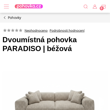
Přejít
N
na
obsah
Pohovky
K
Podrobnosti hodnocení
Neohodnoceno
Dvoumístná pohovka
PARADISO | béžová