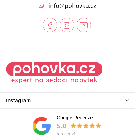
p
info
@
pohovka.cz
a
t
í
Instagram
Google Recenze
5.0
8 recenzí