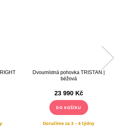
 RIGHT
Dvoumístná pohovka TRISTAN |
Dvoumí
béžová
23 990 Kč
DO KOŠÍKU
y
Doručíme za 3 – 4 týdny
Do