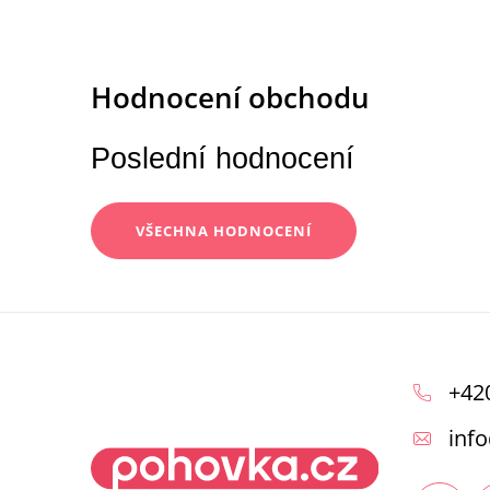
Poslední hodnocení
VŠECHNA HODNOCENÍ
Z
á
+42
p
info
a