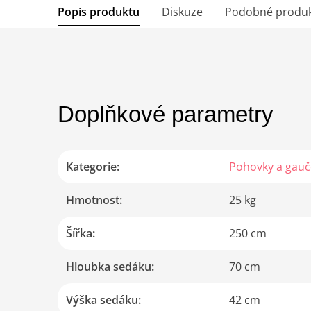
Popis produktu
Diskuze
Podobné produ
Doplňkové parametry
Kategorie
:
Pohovky a gauč
Hmotnost
:
25 kg
Šířka
:
250 cm
Hloubka sedáku
:
70 cm
Výška sedáku
:
42 cm