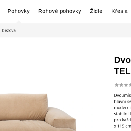
Pohovky
Rohové pohovky
Židle
Křesla
| béžová
Dvo
TEL
Dvoumíst
hlavní s
moderníc
stabilní
pro každ
x 115 c