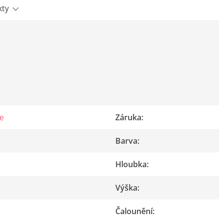
kty
e
Záruka
:
Barva
:
Hloubka
:
Výška
:
Čalounění
: