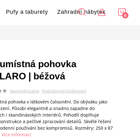
NÁKU
Pufy a taburety
Zahradní nábytek
KOŠÍ
umístná pohovka
LARO | béžová
Podrobnosti hodnocení
Neohodnoceno
ná pohovka v látkovém čalounění. Do obýváku jako
ezení. Působí elegantně a snadno zapadne do
h i skandinávských interiérů. Pohodlí doplňuje
 konstrukce a pečlivé zpracování detailů. Skvělé řešení
odenní používání bez kompromisů. Rozměry: 250 x 87
m
Více informací