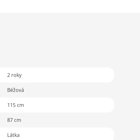
2 roky
Béžová
115 cm
87 cm
Látka