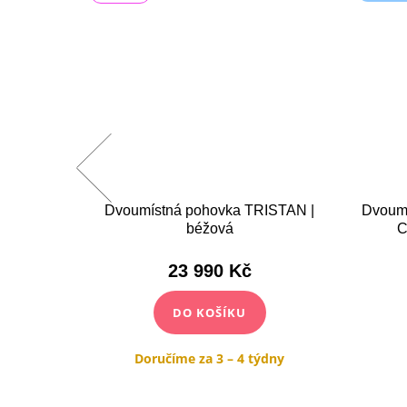
pohovka
Dvoumístná pohovka TRISTAN |
Dvoum
vá
béžová
C
23 990 Kč
DO KOŠÍKU
dny
Doručíme za 3 – 4 týdny