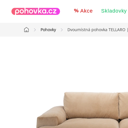
Přejít
na
Akce
Skladovky
obsah
Pohovky
Dvoumístná pohovka TELLARO 
Domů