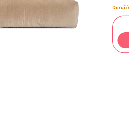
Doručím
Měrn
cena: