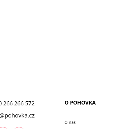
O POHOVKA
0 266 266 572
@
pohovka.cz
O nás