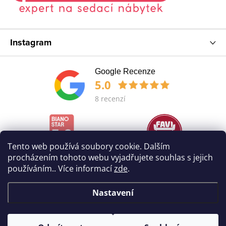
Instagram
Google Recenze
5.0
8 recenzí
Tento web používá soubory cookie. Dalším
procházením tohoto webu vyjadřujete souhlas s jejich
používáním.. Více informací
zde
.
Nastavení
Copyright 2026
POHOVKA
. Všechna práva vyhrazena.