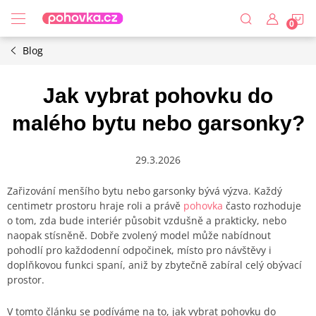
Přejít
N
na
obsah
Blog
K
Jak vybrat pohovku do
malého bytu nebo garsonky?
29.3.2026
Zařizování menšího bytu nebo garsonky bývá výzva. Každý
centimetr prostoru hraje roli a právě
pohovka
často rozhoduje
o tom, zda bude interiér působit vzdušně a prakticky, nebo
naopak stísněně. Dobře zvolený model může nabídnout
pohodlí pro každodenní odpočinek, místo pro návštěvy i
doplňkovou funkci spaní, aniž by zbytečně zabíral celý obývací
prostor.
V tomto článku se podíváme na to, jak vybrat pohovku do