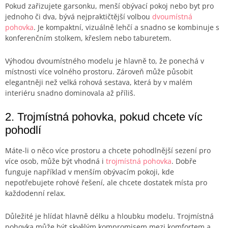
Pokud zařizujete garsonku, menší obývací pokoj nebo byt pro
jednoho či dva, bývá nejpraktičtější volbou
dvoumístná
pohovka
. Je kompaktní, vizuálně lehčí a snadno se kombinuje s
konferenčním stolkem, křeslem nebo taburetem.
Výhodou dvoumístného modelu je hlavně to, že ponechá v
místnosti více volného prostoru. Zároveň může působit
elegantněji než velká rohová sestava, která by v malém
interiéru snadno dominovala až příliš.
2. Trojmístná pohovka, pokud chcete víc
pohodlí
Máte-li o něco více prostoru a chcete pohodlnější sezení pro
více osob, může být vhodná i
trojmístná pohovka
. Dobře
funguje například v menším obývacím pokoji, kde
nepotřebujete rohové řešení, ale chcete dostatek místa pro
každodenní relax.
Důležité je hlídat hlavně délku a hloubku modelu. Trojmístná
pohovka může být skvělým kompromisem mezi komfortem a