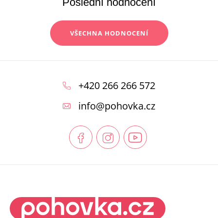
Poslední hodnocení
VŠECHNA HODNOCENÍ
Z
á
+420 266 266 572
p
info
@
pohovka.cz
a
t
í