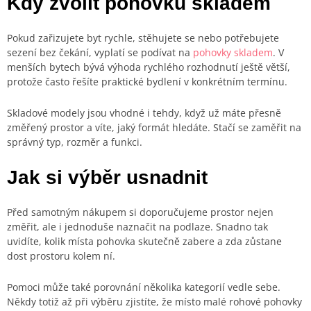
Kdy zvolit pohovku skladem
Pokud zařizujete byt rychle, stěhujete se nebo potřebujete
sezení bez čekání, vyplatí se podívat na
pohovky skladem
. V
menších bytech bývá výhoda rychlého rozhodnutí ještě větší,
protože často řešíte praktické bydlení v konkrétním termínu.
Skladové modely jsou vhodné i tehdy, když už máte přesně
změřený prostor a víte, jaký formát hledáte. Stačí se zaměřit na
správný typ, rozměr a funkci.
Jak si výběr usnadnit
Před samotným nákupem si doporučujeme prostor nejen
změřit, ale i jednoduše naznačit na podlaze. Snadno tak
uvidíte, kolik místa pohovka skutečně zabere a zda zůstane
dost prostoru kolem ní.
Pomoci může také porovnání několika kategorií vedle sebe.
Někdy totiž až při výběru zjistíte, že místo malé rohové pohovky