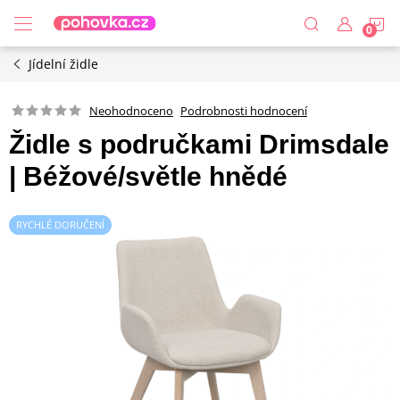
Přejít
N
na
obsah
Jídelní židle
K
Podrobnosti hodnocení
Neohodnoceno
Židle s područkami Drimsdale
| Béžové/světle hnědé
RYCHLÉ DORUČENÍ