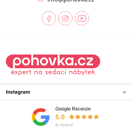
a
t
í
Instagram
Google Recenze
5.0
8 recenzí