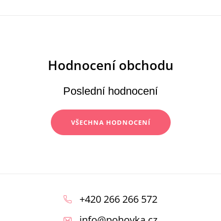
Poslední hodnocení
VŠECHNA HODNOCENÍ
Z
á
+420 266 266 572
p
info
@
pohovka.cz