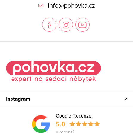
p
info
@
pohovka.cz
a
t
í
Instagram
Google Recenze
5.0
8 recenzí