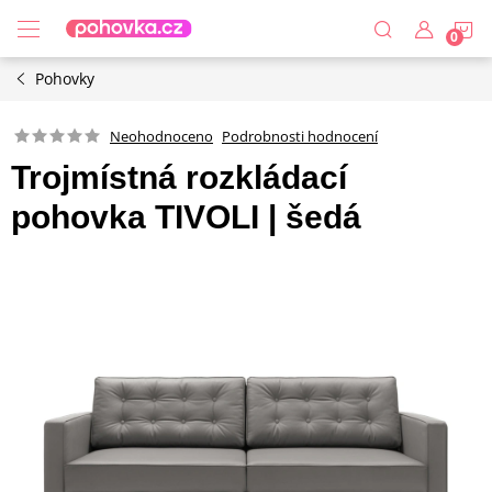
Přejít
N
na
obsah
Pohovky
K
Podrobnosti hodnocení
Neohodnoceno
Trojmístná rozkládací
pohovka TIVOLI | šedá