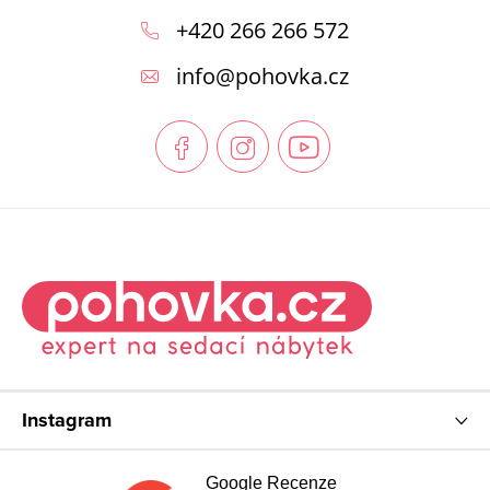
á
+420 266 266 572
p
info
@
pohovka.cz
a
t
í
Instagram
Google Recenze