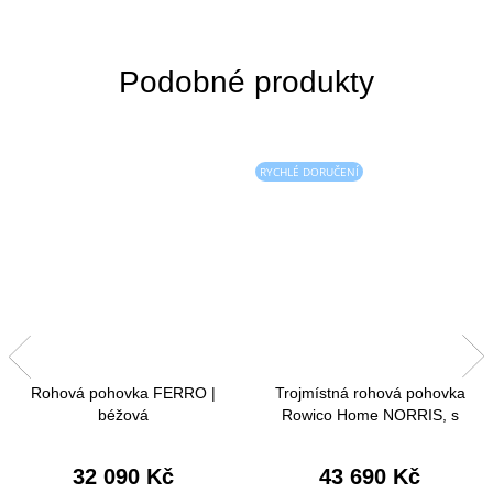
RYCHLÉ DORUČENÍ
Rohová pohovka FERRO |
Trojmístná rohová pohovka
béžová
Rowico Home NORRIS, s
lenoškou, pravý roh | světle
béžová
32 090 Kč
43 690 Kč