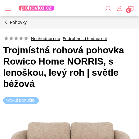
Přejít
N
na
obsah
Pohovky
K
Podrobnosti hodnocení
Neohodnoceno
Trojmístná rohová pohovka
Rowico Home NORRIS, s
lenoškou, levý roh | světle
béžová
RYCHLÉ DORUČENÍ