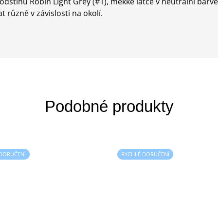
dstínu Robin Light Grey (#1), měkké látce v neutrální barvě
 různě v závislosti na okolí.
 DORUČENÍ
RYCHLÉ DORUČENÍ