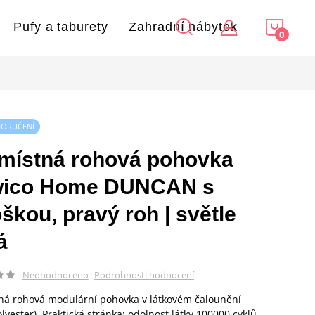
NÁKU
Pufy a taburety
Zahradní nábytek
KOŠÍ
DORUČENÍ
jmístná rohová pohovka
ico Home DUNCAN s
škou, pravý roh | světle
á
Podrobnosti hodnocení
Neohodnoceno
ná rohová modulární pohovka v látkovém čalounění
lyester). Praktická stránka: odolnost látky 100000 cyklů