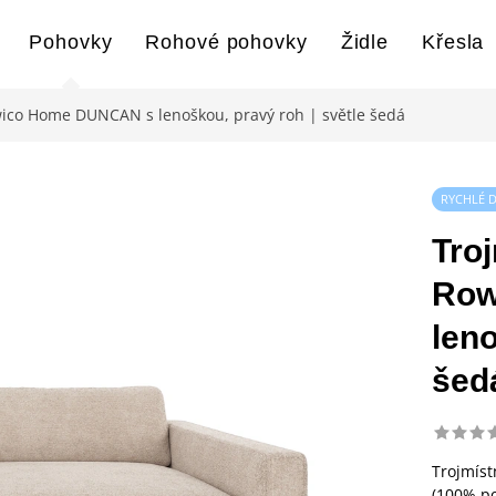
Pohovky
Rohové pohovky
Židle
Křesla
ico Home DUNCAN s lenoškou, pravý roh | světle šedá
RYCHLÉ 
Tro
Row
leno
šed
Trojmíst
(100% po