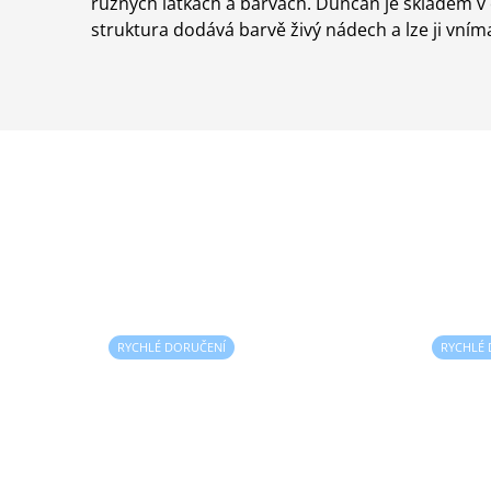
různých látkách a barvách. Duncan je skladem v o
struktura dodává barvě živý nádech a lze ji vnímat
RYCHLÉ DORUČENÍ
RYCHLÉ