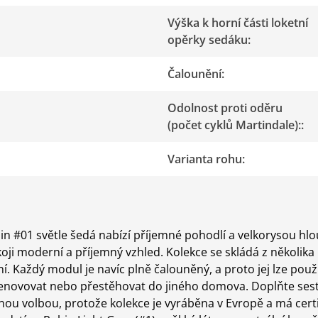
Výška k horní části loketní
opěrky sedáku
:
Čalounění
:
Odolnost proti oděru
(počet cyklů Martindale):
:
Varianta rohu
:
 #01 světle šedá nabízí příjemné pohodlí a velkorysou hlou
oji moderní a příjemný vzhled. Kolekce se skládá z několik
í. Každý modul je navíc plně čalouněný, a proto jej lze po
renovovat nebo přestěhovat do jiného domova. Doplňte ses
u volbou, protože kolekce je vyráběna v Evropě a má certif