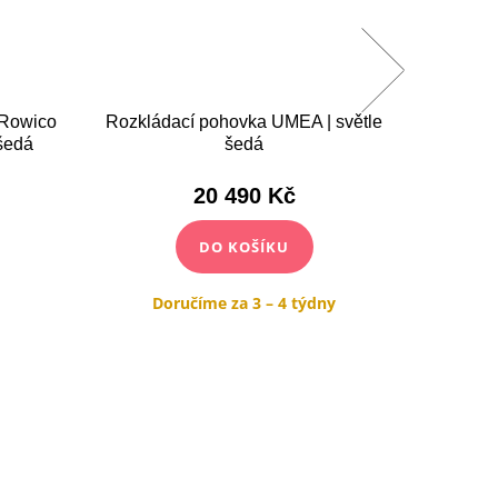
 Rowico
Rozkládací pohovka UMEA | světle
Rozkl
šedá
šedá
20 490 Kč
DO KOŠÍKU
Doručíme za 3 – 4 týdny
Do