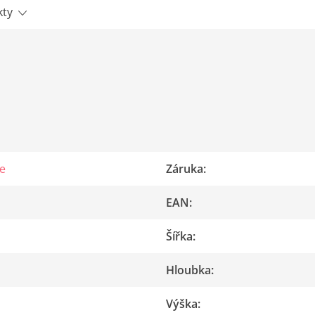
kty
e
Záruka
:
EAN
:
Šířka
:
Hloubka
:
Výška
: