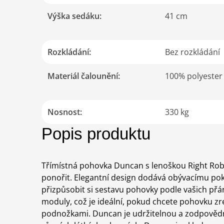
Výška sedáku
:
41 cm
Rozkládání
:
Bez rozkládání
Materiál čalounění
:
100% polyester
Nosnost
:
330 kg
Popis produktu
Třímístná pohovka Duncan s lenoškou Right Robin
ponořit. Elegantní design dodává obývacímu pok
přizpůsobit si sestavu pohovky podle vašich přán
moduly, což je ideální, pokud chcete pohovku z
podnožkami. Duncan je udržitelnou a zodpovědno