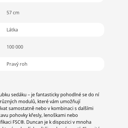
57 cm
Látka
100 000
Pravý roh
bku sedáku – je fantasticky pohodlné se do ní
a různých modulů, které vám umožňují
užívat samostatně nebo v kombinaci s dalšími
tavu pohovky křesly, lenoškami nebo
ikaci FSC®. Duncan je k dispozici v mnoha