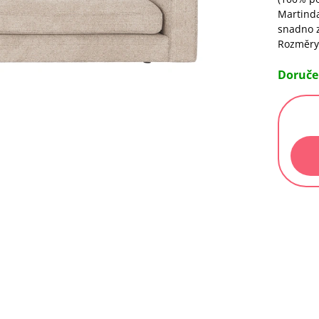
Martinda
snadno z
Rozměry:
Doruče
Měrn
cena: