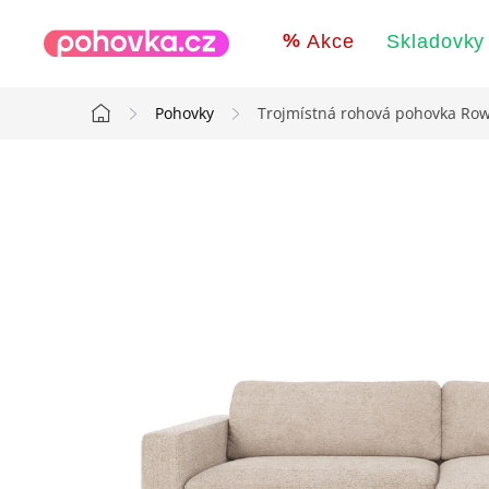
Přejít
na
Akce
Skladovky
obsah
Pohovky
Trojmístná rohová pohovka Row
Domů