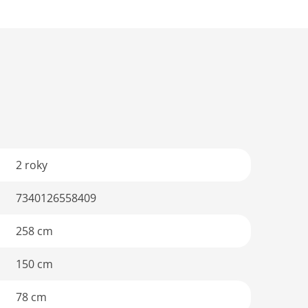
2 roky
7340126558409
258 cm
150 cm
78 cm