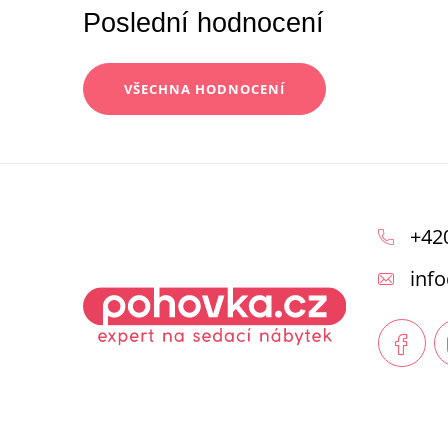
Poslední hodnocení
VŠECHNA HODNOCENÍ
Z
á
+42
p
info
a
t
í