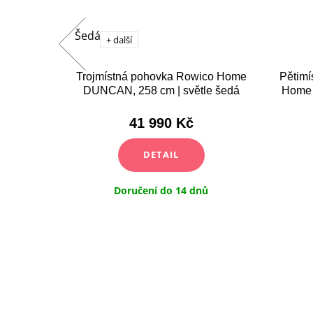
Šedá
+ další
ILLUM |
Trojmístná pohovka Rowico Home
Pětimí
DUNCAN, 258 cm | světle šedá
Home 
41 990 Kč
DETAIL
dny
Doručení do 14 dnů