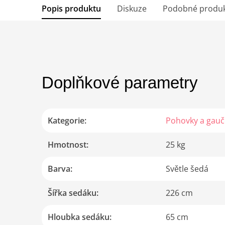
Popis produktu
Diskuze
Podobné produ
Doplňkové parametry
Kategorie
:
Pohovky a gauč
Hmotnost
:
25 kg
Barva
:
Světle šedá
Šířka sedáku
:
226 cm
Hloubka sedáku
:
65 cm