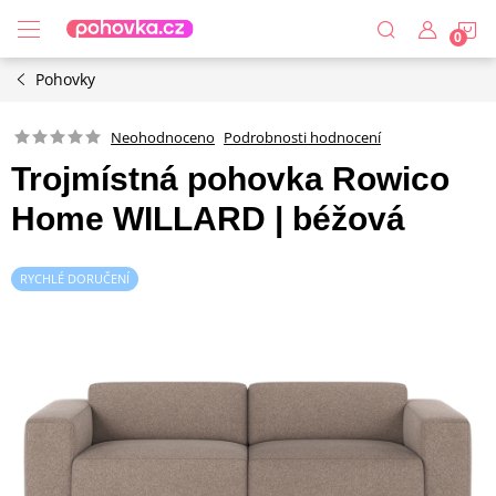
Přejít
N
na
obsah
Pohovky
K
Podrobnosti hodnocení
Neohodnoceno
Trojmístná pohovka Rowico
Home WILLARD | béžová
RYCHLÉ DORUČENÍ