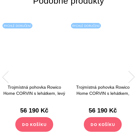
RYCHLÉ DORUČENÍ
RYCHLÉ DORUČENÍ
Trojmístná pohovka Rowico
Trojmístná pohovka Rowico
Home CORVIN s lehátkem, levý
Home CORVIN s lehátkem,
roh | světlé béžová
pravý roh | světlé béžová
56 190 Kč
56 190 Kč
DO KOŠÍKU
DO KOŠÍKU