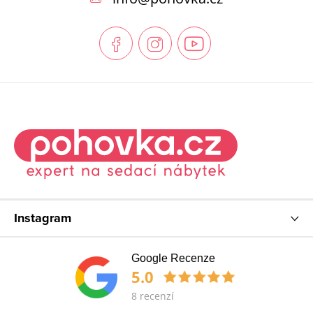
a
t
í
Instagram
Google Recenze
5.0
8 recenzí