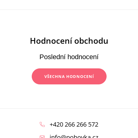
Poslední hodnocení
VŠECHNA HODNOCENÍ
Z
á
+420 266 266 572
p
info
@
pohovka.cz