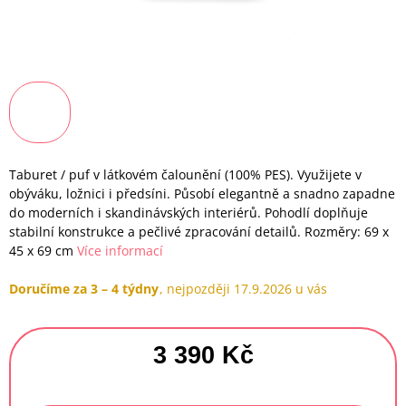
Taburet / puf v látkovém čalounění (100% PES). Využijete v
obýváku, ložnici i předsíni. Působí elegantně a snadno zapadne
do moderních i skandinávských interiérů. Pohodlí doplňuje
stabilní konstrukce a pečlivé zpracování detailů. Rozměry: 69 x
45 x 69 cm
Více informací
Doručíme za 3 – 4 týdny
17.9.2026
3 390 Kč
Měrná
cena: