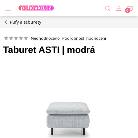
Přejít
N
na
obsah
Pufy a taburety
K
Podrobnosti hodnocení
Neohodnoceno
Taburet ASTI | modrá