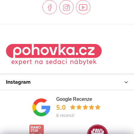
t
í
Instagram
Google Recenze
5.0
8 recenzí