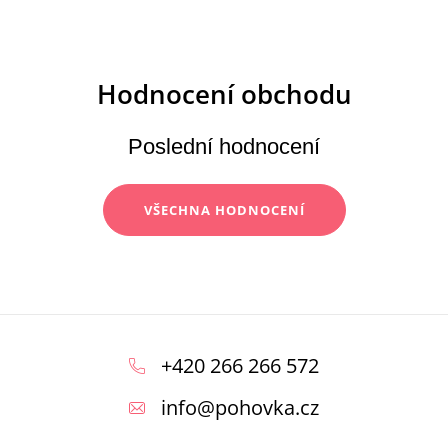
Poslední hodnocení
VŠECHNA HODNOCENÍ
Z
á
+420 266 266 572
p
info
@
pohovka.cz
a