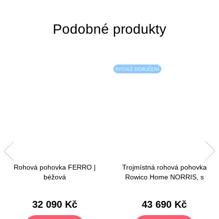
RYCHLÉ DORUČENÍ
Rohová pohovka FERRO |
Trojmístná rohová pohovka
béžová
Rowico Home NORRIS, s
lenoškou, pravý roh | světle
béžová
32 090 Kč
43 690 Kč