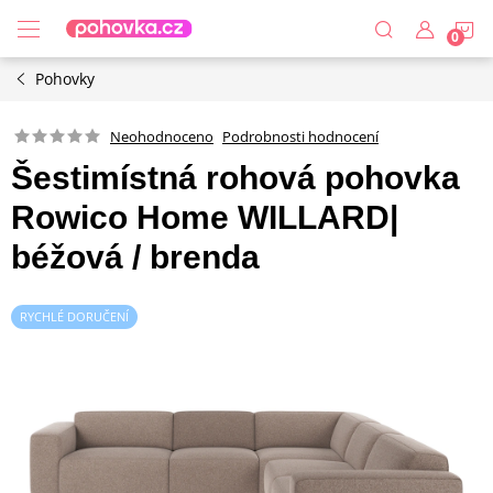
Přejít
N
na
obsah
Pohovky
K
Podrobnosti hodnocení
Neohodnoceno
Šestimístná rohová pohovka
Rowico Home WILLARD|
béžová / brenda
RYCHLÉ DORUČENÍ