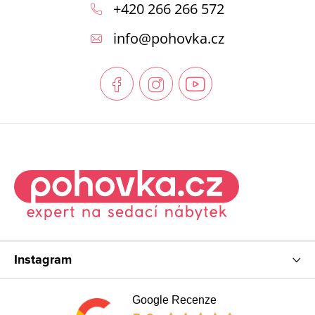
á
+420 266 266 572
p
info
@
pohovka.cz
a
t
í
Instagram
Google Recenze