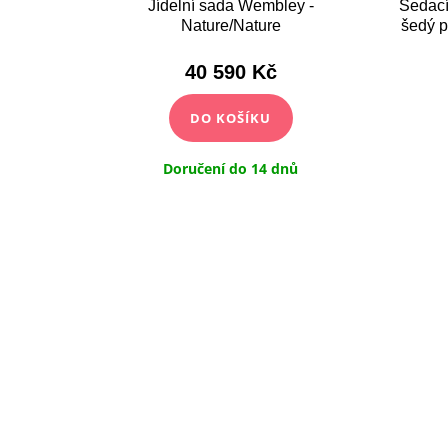
Hydra -
Jídelní sada Wembley -
Sedací
á
Nature/Nature
šedý p
40 590 Kč
DO KOŠÍKU
ů
Doručení do 14 dnů