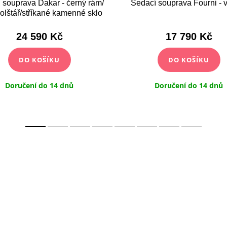
 souprava Dakar - černý rám/
Sedací souprava Fourni - 
olštář/stříkané kamenné sklo
24 590 Kč
17 790 Kč
DO KOŠÍKU
DO KOŠÍKU
Doručení do 14 dnů
Doručení do 14 dnů