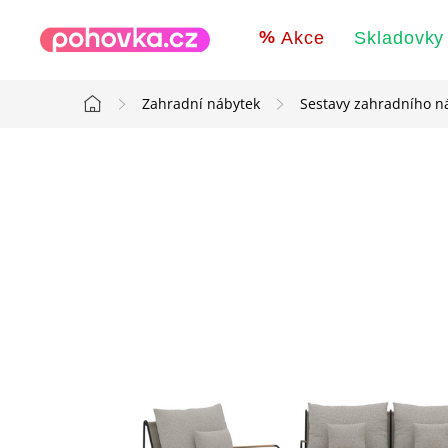
Přejít
na
Akce
Skladovky
obsah
Zahradní nábytek
Sestavy zahradního n
Domů