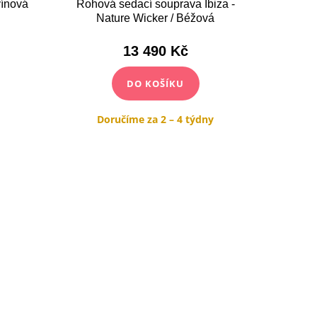
vínová
Rohová sedací souprava Ibiza -
Sedací s
Nature Wicker / Béžová
příro
13 490 Kč
DO KOŠÍKU
Doručíme za 2 – 4 týdny