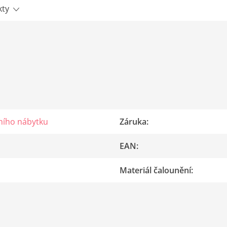
kty
ního nábytku
Záruka
:
EAN
:
Materiál čalounění
: