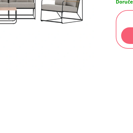
Doruče
Měrn
cena: