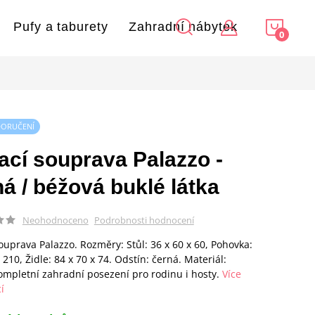
NÁKU
Pufy a taburety
Zahradní nábytek
KOŠÍ
DORUČENÍ
ací souprava Palazzo -
á / béžová buklé látka
Podrobnosti hodnocení
Neohodnoceno
ouprava Palazzo. Rozměry: Stůl: 36 x 60 x 60, Pohovka:
 210, Židle: 84 x 70 x 74. Odstín: černá. Materiál:
ompletní zahradní posezení pro rodinu i hosty.
Více
í