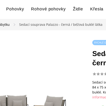
Pohovky
Rohové pohovky
Židle
Křesla
ábytku
Sedací souprava Palazzo - černá / béžová buklé látka
RYCHLÉ 
Sed
čern
Sedací s
84 x 75 x
buklé. K
informac