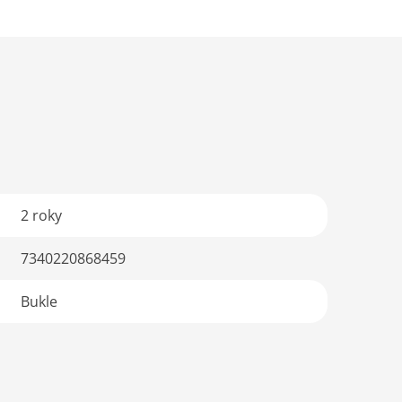
2 roky
7340220868459
Bukle