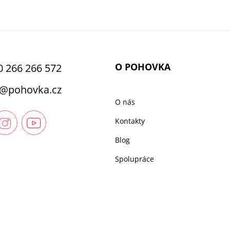
O POHOVKA
0 266 266 572
@
pohovka.cz
O nás
Kontakty
Blog
Spolupráce