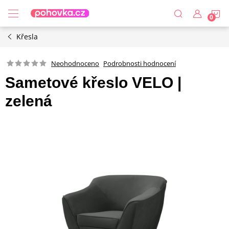
Přejít
N
na
obsah
Křesla
K
Podrobnosti hodnocení
Neohodnoceno
Sametové křeslo VELO |
zelená