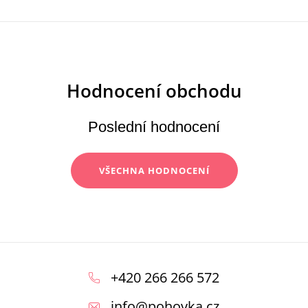
Poslední hodnocení
VŠECHNA HODNOCENÍ
Z
á
+420 266 266 572
p
info
@
pohovka.cz