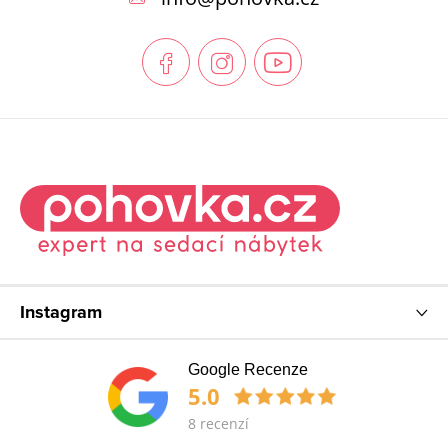
a
t
í
Instagram
Google Recenze
5.0
8 recenzí