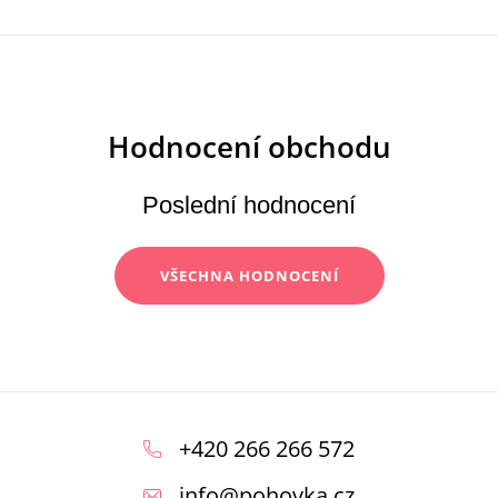
Poslední hodnocení
VŠECHNA HODNOCENÍ
Z
á
+420 266 266 572
p
info
@
pohovka.cz