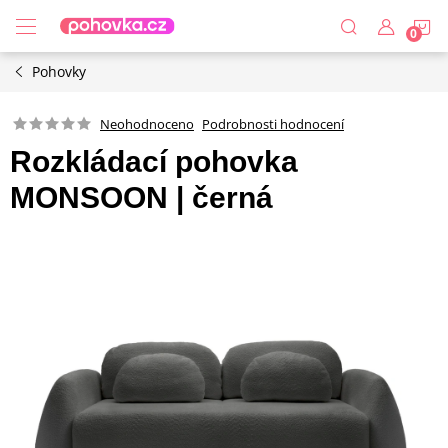
Přejít
N
na
obsah
Pohovky
K
Podrobnosti hodnocení
Neohodnoceno
Rozkládací pohovka
MONSOON | černá