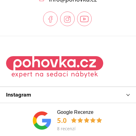
a
t
í
Instagram
Google Recenze
5.0
8 recenzí