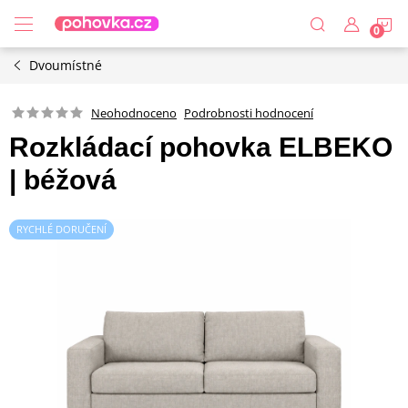
Přejít
N
na
obsah
Dvoumístné
K
Podrobnosti hodnocení
Neohodnoceno
Rozkládací pohovka ELBEKO
| béžová
RYCHLÉ DORUČENÍ