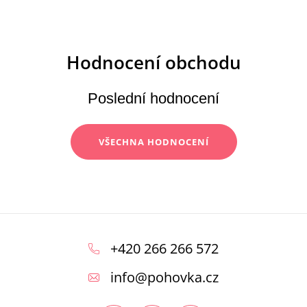
Poslední hodnocení
VŠECHNA HODNOCENÍ
Z
á
+420 266 266 572
p
info
@
pohovka.cz
a