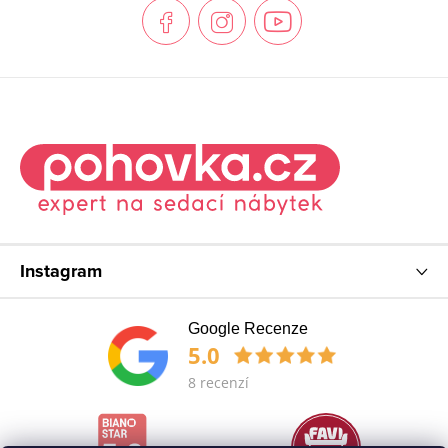
t
í
Instagram
Google Recenze
5.0
8 recenzí