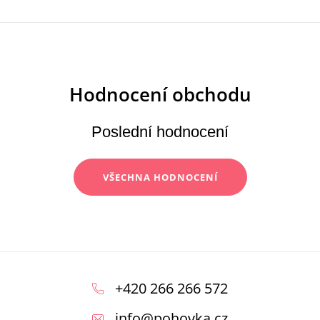
Poslední hodnocení
VŠECHNA HODNOCENÍ
Z
á
+420 266 266 572
p
info
@
pohovka.cz