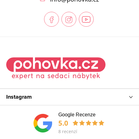
a
t
í
Instagram
Google Recenze
5.0
8 recenzí