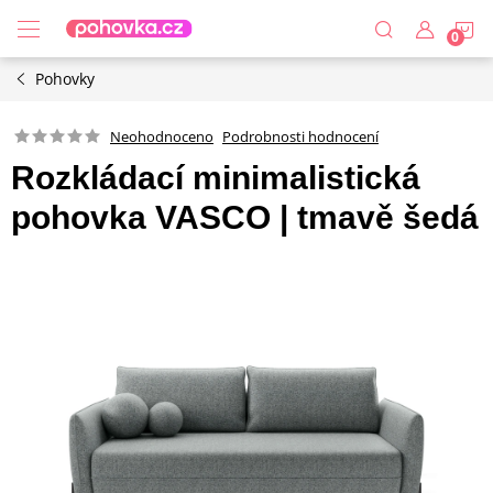
Přejít
N
na
obsah
Pohovky
K
Podrobnosti hodnocení
Neohodnoceno
Rozkládací minimalistická
pohovka VASCO | tmavě šedá