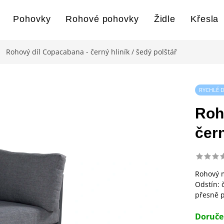
Pohovky
Rohové pohovky
Židle
Křesla
Rohový díl Copacabana - černý hliník / šedý polštář
RYCHLÉ 
Roh
čern
Rohový 
Odstín: 
přesně p
Doruče