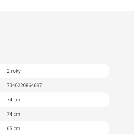
2 roky
7340220864697
74 cm
74 cm
65 cm