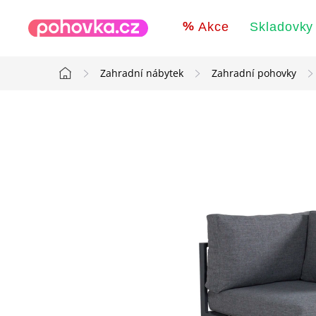
Přejít
na
Akce
Skladovky
obsah
Zahradní nábytek
Zahradní pohovky
Domů