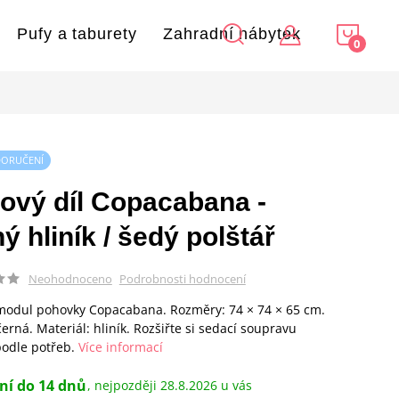
NÁKU
Pufy a taburety
Zahradní nábytek
KOŠÍ
DORUČENÍ
ový díl Copacabana -
ý hliník / šedý polštář
Podrobnosti hodnocení
Neohodnoceno
modul pohovky Copacabana. Rozměry: 74 × 74 × 65 cm.
černá. Materiál: hliník. Rozšiřte si sedací soupravu
odle potřeb.
Více informací
ní do 14 dnů
28.8.2026