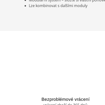
Modulární systém – složte si vlastní pohov
Lze kombinovat s dalšími moduly
Bezproblémové vrácení