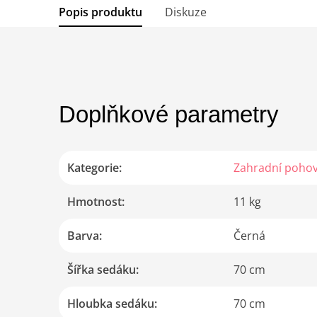
Popis produktu
Diskuze
Doplňkové parametry
Kategorie
:
Zahradní poho
Hmotnost
:
11 kg
Barva
:
Černá
Šířka sedáku
:
70 cm
Hloubka sedáku
:
70 cm