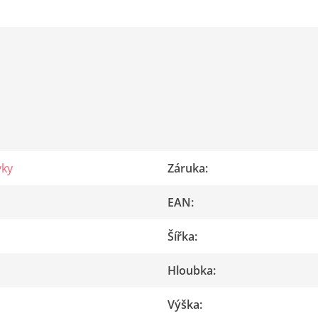
vky
Záruka
:
EAN
:
Šířka
:
Hloubka
:
Výška
: