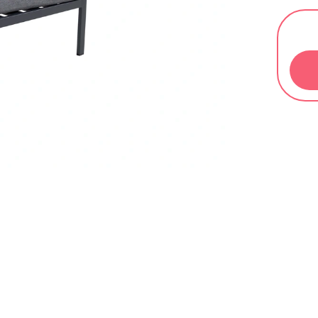
Měrn
cena: