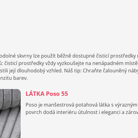
 odolné skvrny lze použít běžně dostupné čisticí prostředky
pů: čisticí prostředky vždy vyzkoušejte na nenápadném místě, 
stili její dlouhodobý vzhled. Náš tip: Chraňte čalouněný ná
enzitu barev.
LÁTKA Poso 55
Poso je manšestrová potahová látka s výrazným ši
povrch dodá interiéru útulnost i eleganci a záro