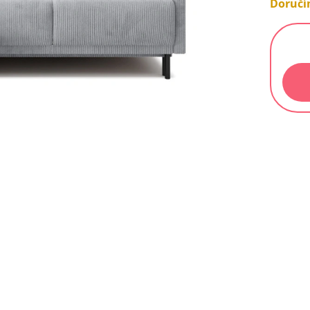
Doručím
Měrn
cena: