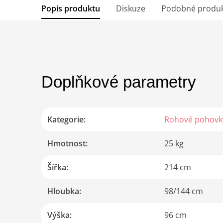
Popis produktu
Diskuze
Podobné produ
Doplňkové parametry
Kategorie
:
Rohové pohovk
Hmotnost
:
25 kg
Šířka
:
214 cm
Hloubka
:
98/144 cm
Výška
:
96 cm