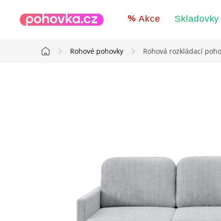
Přejít
na
Akce
Skladovky
obsah
Rohové pohovky
Rohová rozkládací poh
Domů