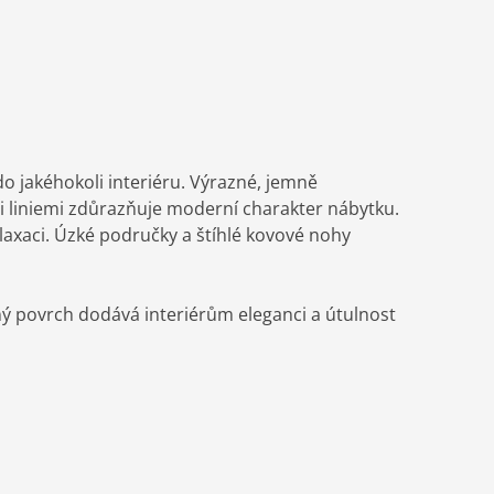
do jakéhokoli interiéru. Výrazné, jemně
i liniemi zdůrazňuje moderní charakter nábytku.
elaxaci. Úzké područky a štíhlé kovové nohy
rný povrch dodává interiérům eleganci a útulnost