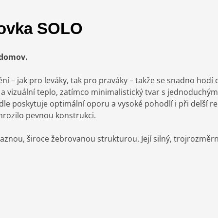
hovka SOLO
 domov.
ní – jak pro leváky, tak pro praváky – takže se snadno hodí 
 vizuální teplo, zatímco minimalistický tvar s jednoduchým
dle poskytuje optimální oporu a vysoké pohodlí i při delší r
ohrozilo pevnou konstrukci.
raznou, široce žebrovanou strukturou. Její silný, trojrozmě