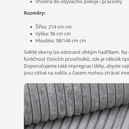
Vhodná do obývacího pokoje i pracovny
Rozměry:
Šířka: 214 cm cm
Výška: 96 cm cm
Hloubka: 98/144 cm cm
Světlé skvrny lze odstranit vlhkým hadříkem. Na
funkčnost čisticích prostředků, zde je několik ti
Doporučujeme také impregnaci látky, abyste zaji
jsou citlivé na světlo a časem mohou ztrácet int