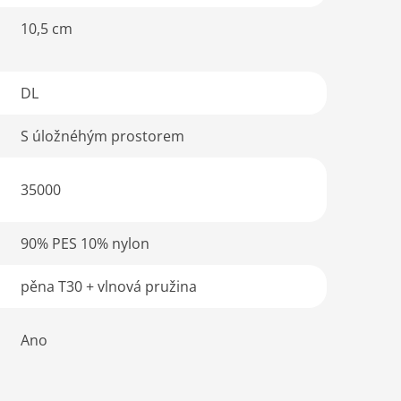
10,5 cm
DL
S úložnéhým prostorem
35000
90% PES 10% nylon
pěna T30 + vlnová pružina
Ano