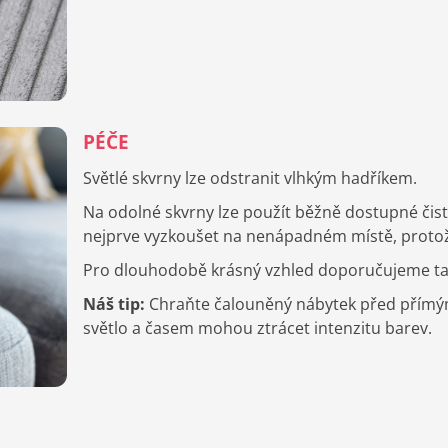
PÉČE
Světlé skvrny lze odstranit vlhkým hadříkem.
Na odolné skvrny lze použít běžně dostupné čist
nejprve vyzkoušet na nenápadném místě, protože 
Pro dlouhodobě krásný vzhled doporučujeme také
Náš tip:
Chraňte čalouněný nábytek před přímým s
světlo a časem mohou ztrácet intenzitu barev.