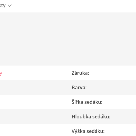
kty
y
Záruka
:
Barva
:
Šířka sedáku
:
Hloubka sedáku
:
Výška sedáku
: