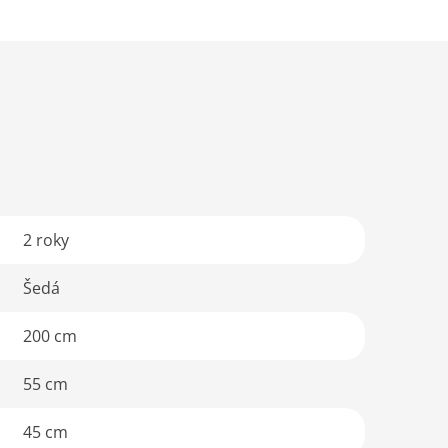
2 roky
Šedá
200 cm
55 cm
45 cm