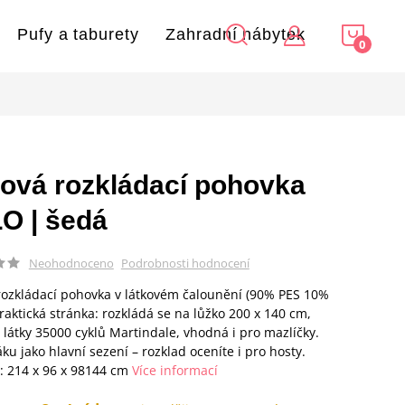
NÁKU
Pufy a taburety
Zahradní nábytek
KOŠÍ
ová rozkládací pohovka
O | šedá
Podrobnosti hodnocení
Neohodnoceno
ozkládací pohovka v látkovém čalounění (90% PES 10%
Praktická stránka: rozkládá se na lůžko 200 x 140 cm,
 látky 35000 cyklů Martindale, vhodná i pro mazlíčky.
ku jako hlavní sezení – rozklad oceníte i pro hosty.
 214 x 96 x 98144 cm
Více informací