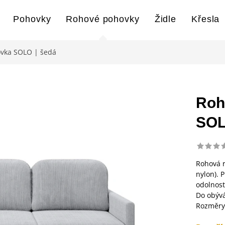
Pohovky
Rohové pohovky
Židle
Křesla
ovka SOLO | šedá
Roh
SOL
Rohová r
nylon). 
odolnost
Do obývá
Rozměry: