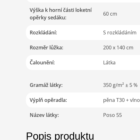
Výška k horní části loketní
60 cm
opěrky sedáku
:
Rozkládání
:
S rozkládáním
Rozměr lůžka
:
200 x 140 cm
Čalounění
:
Látka
Gramáž látky
:
350 g/m² ± 5 %
Výplň opěradla
:
pěna T30 + vln
Název látky
:
Poso 55
Popis produktu