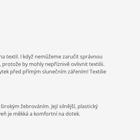
 na textil. I když nemůžeme zaručit správnou
protože by mohly nepříznivě ovlivnit textilii.
bytek před přímým slunečním zářením! Textilie
rokým žebrováním. Její silnější, plastický
veň je měkká a komfortní na dotek.