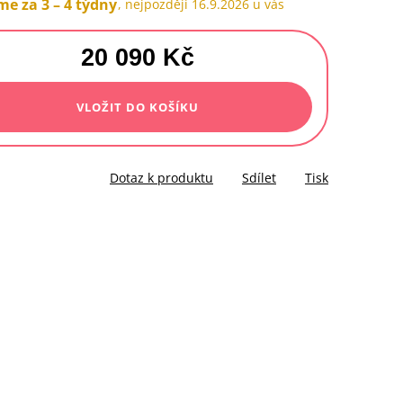
e za 3 – 4 týdny
16.9.2026
20 090 Kč
á
VLOŽIT DO KOŠÍKU
Dotaz k produktu
Sdílet
Tisk