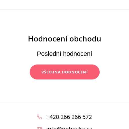
Poslední hodnocení
VŠECHNA HODNOCENÍ
Z
á
+420 266 266 572
p
info
@
pohovka.cz