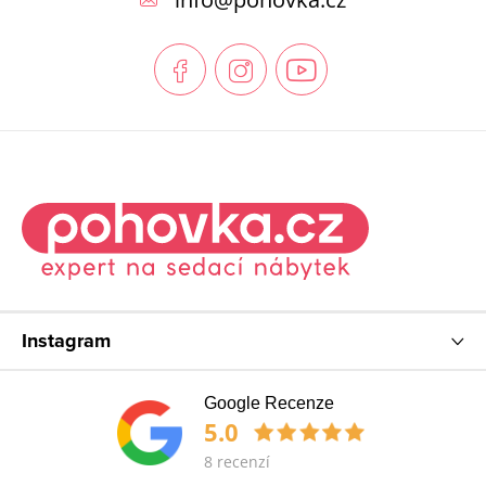
a
t
í
Instagram
Google Recenze
5.0
8 recenzí