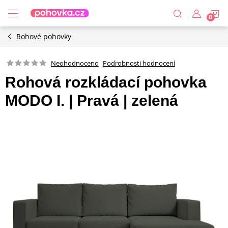
Přejít
N
na
obsah
Rohové pohovky
K
Podrobnosti hodnocení
Neohodnoceno
Rohová rozkládací pohovka
MODO I. | Pravá | zelená