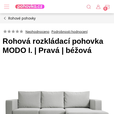
Přejít
N
na
obsah
Rohové pohovky
K
Podrobnosti hodnocení
Neohodnoceno
Rohová rozkládací pohovka
MODO I. | Pravá | béžová