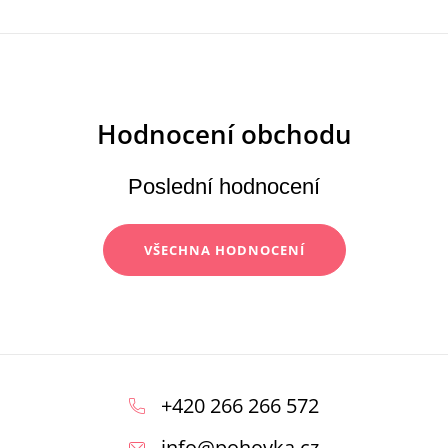
Poslední hodnocení
VŠECHNA HODNOCENÍ
Z
á
+420 266 266 572
p
info
@
pohovka.cz