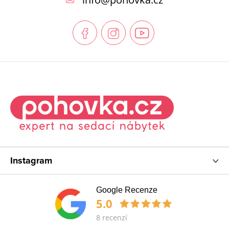
a
t
í
Instagram
Google Recenze
5.0
8 recenzí