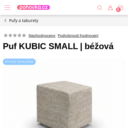
Přejít
N
na
obsah
Pufy a taburety
K
Podrobnosti hodnocení
Neohodnoceno
Puf KUBIC SMALL | béžová
RYCHLÉ DORUČENÍ