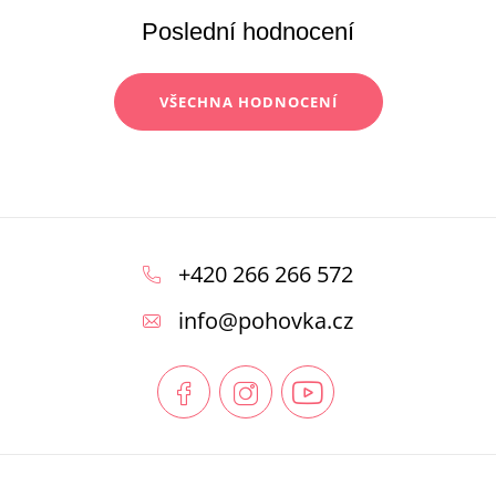
Poslední hodnocení
VŠECHNA HODNOCENÍ
Z
á
+420 266 266 572
p
info
@
pohovka.cz
a
t
í