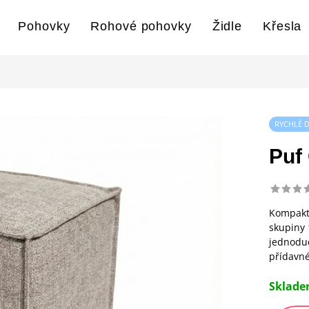
Pohovky
Rohové pohovky
Židle
Křesla
RYCHLÉ 
Puf
Kompaktn
skupiny 
jednoduc
přídavné
Sklad