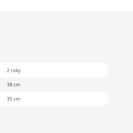
2 roky
38 cm
35 cm