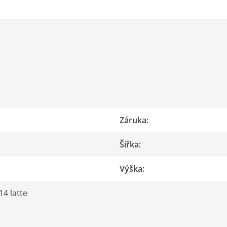
Záruka
:
Šířka
:
Výška
:
14 latte