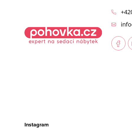
á
+42
p
info
a
t
í
Instagram