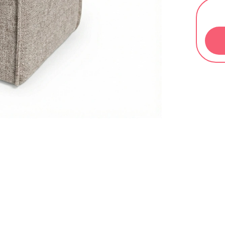
Měrn
cena: