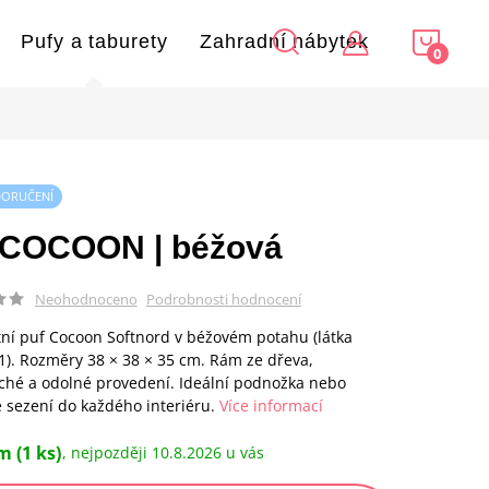
NÁKU
Pufy a taburety
Zahradní nábytek
KOŠÍ
DORUČENÍ
 COCOON | béžová
Podrobnosti hodnocení
Neohodnoceno
í puf Cocoon Softnord v béžovém potahu (látka
1). Rozměry 38 × 38 × 35 cm. Rám ze dřeva,
hé a odolné provedení. Ideální podnožka nebo
 sezení do každého interiéru.
Více informací
em
(1 ks)
10.8.2026