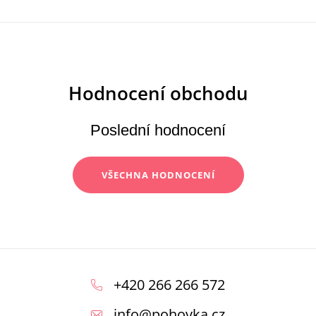
Poslední hodnocení
VŠECHNA HODNOCENÍ
Z
á
+420 266 266 572
p
info
@
pohovka.cz