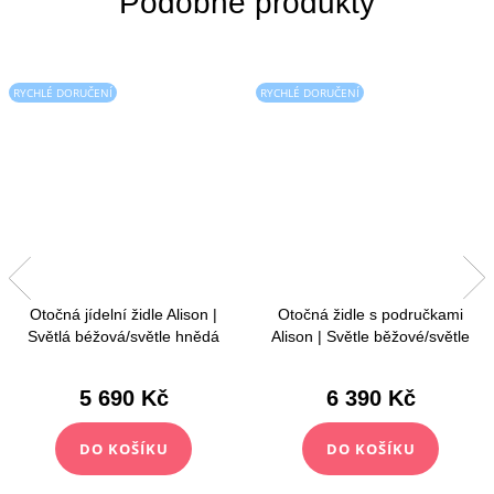
RYCHLÉ DORUČENÍ
RYCHLÉ DORUČENÍ
Otočná jídelní židle Alison |
Otočná židle s područkami
Světlá béžová/světle hnědá
Alison | Světle běžové/světle
hnědé
5 690 Kč
6 390 Kč
DO KOŠÍKU
DO KOŠÍKU