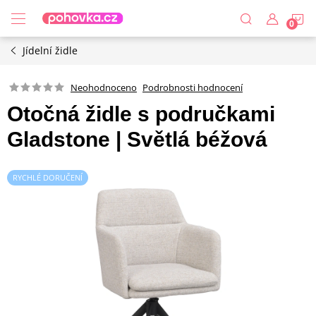
Přejít
N
na
obsah
Jídelní židle
K
Podrobnosti hodnocení
Neohodnoceno
Otočná židle s područkami
Gladstone | Světlá béžová
RYCHLÉ DORUČENÍ