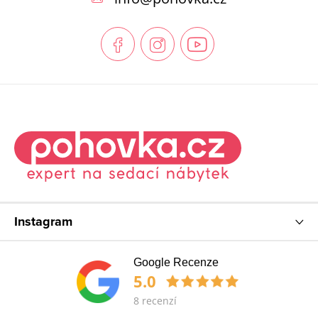
a
t
í
Instagram
Google Recenze
5.0
8 recenzí