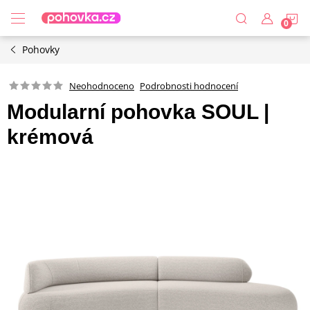
Přejít
N
na
obsah
Pohovky
K
Podrobnosti hodnocení
Neohodnoceno
Modularní pohovka SOUL |
krémová