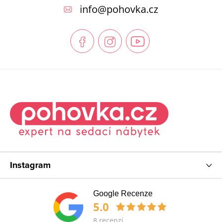
p
info
@
pohovka.cz
a
t
í
Instagram
Google Recenze
5.0
8 recenzí