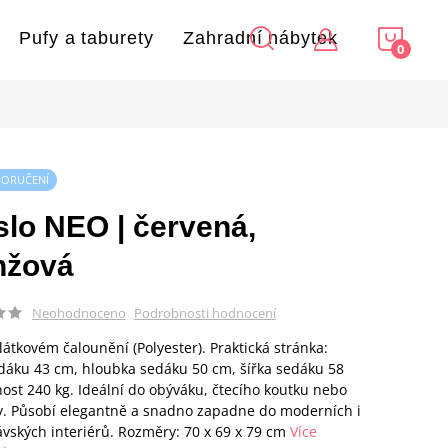
NÁKU
Pufy a taburety
Zahradní nábytek
KOŠÍ
DORUČENÍ
slo NEO | červená,
nžová
Podrobnosti hodnocení
Neohodnoceno
 látkovém čalounění (Polyester). Praktická stránka:
dáku 43 cm, hloubka sedáku 50 cm, šířka sedáku 58
ost 240 kg. Ideální do obýváku, čtecího koutku nebo
. Působí elegantně a snadno zapadne do moderních i
vských interiérů. Rozměry: 70 x 69 x 79 cm
Více