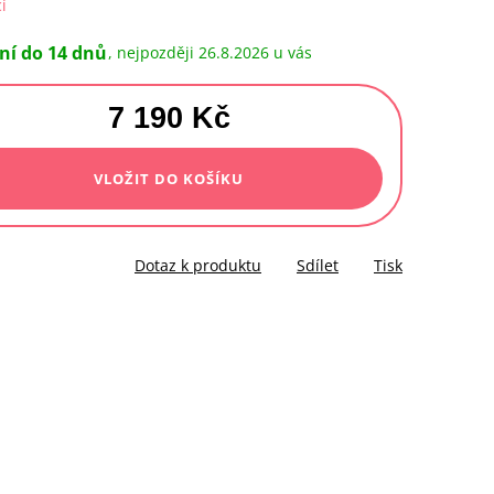
í
ní do 14 dnů
26.8.2026
7 190 Kč
á
VLOŽIT DO KOŠÍKU
Dotaz k produktu
Sdílet
Tisk