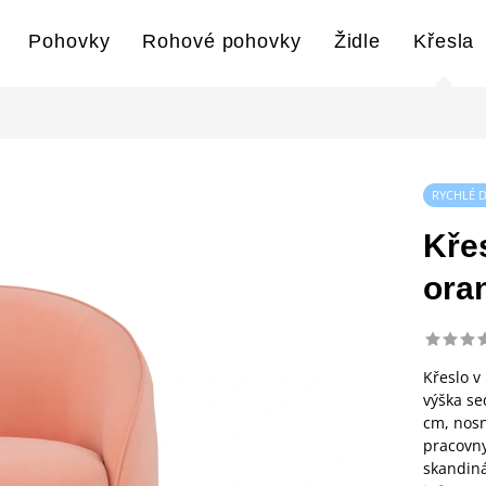
Pohovky
Rohové pohovky
Židle
Křesla
RYCHLÉ 
Kře
ora
Křeslo v
výška se
cm, nosn
pracovny
skandiná