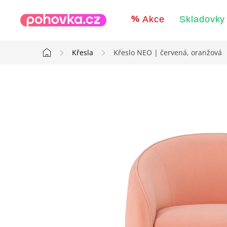
Přejít
na
Akce
Skladovky
obsah
Křesla
Křeslo NEO | červená, oranžová
Domů