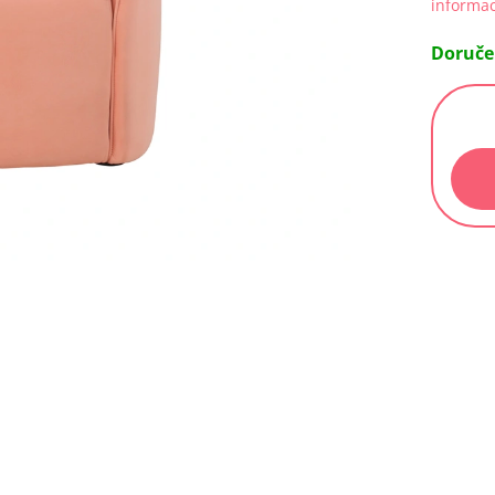
informac
Doruče
Měrn
cena: