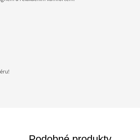
iéru!