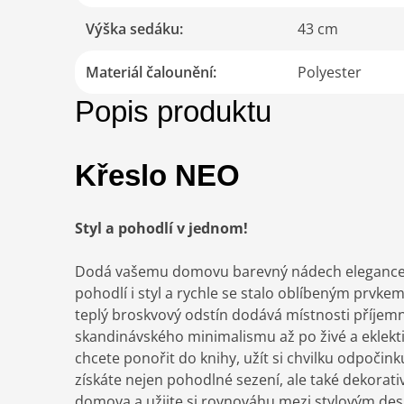
Výška sedáku
:
43 cm
Materiál čalounění
:
Polyester
Popis produktu
Křeslo NEO
Styl a pohodlí v jednom!
Dodá vašemu domovu barevný nádech elegance s 
pohodlí i styl a rychle se stalo oblíbeným prvk
teplý broskvový odstín dodává místnosti příjem
skandinávského minimalismu až po živé a eklektick
chcete ponořit do knihy, užít si chvilku odpočin
získáte nejen pohodlné sezení, ale také dekorat
domova a užijte si rovnováhu mezi stylovým de