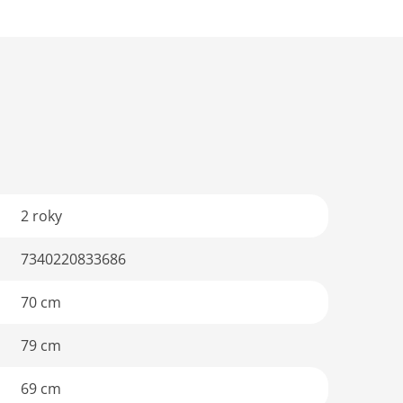
2 roky
7340220833686
70 cm
79 cm
69 cm