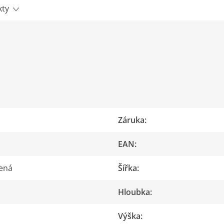
kty
Záruka
:
EAN
:
ená
Šířka
:
Hloubka
:
Výška
: