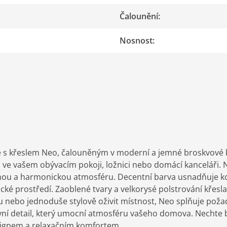
Čalounění
:
Nosnost
:
křeslem Neo, čalouněným v moderní a jemné broskvové bar
em ve vašem obývacím pokoji, ložnici nebo domácí kanceláři.
nou a harmonickou atmosféru. Decentní barva usnadňuje kom
é prostředí. Zaoblené tvary a velkorysé polstrování křesla z 
ku nebo jednoduše stylově oživit místnost, Neo splňuje poža
ivní detail, který umocní atmosféru vašeho domova. Nechte 
signem a relaxačním komfortem.