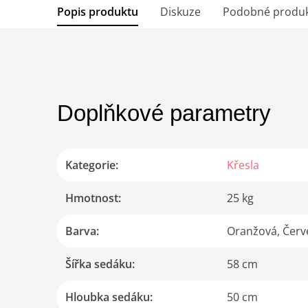
Popis produktu
Diskuze
Podobné produ
Doplňkové parametry
Kategorie
:
Křesla
Hmotnost
:
25 kg
Barva
:
Oranžová, Červ
Šířka sedáku
:
58 cm
Hloubka sedáku
:
50 cm