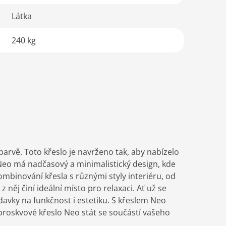
Látka
240 kg
vě. Toto křeslo je navrženo tak, aby nabízelo
 Neo má nadčasový a minimalistický design, kde
binování křesla s různými styly interiéru, od
něj činí ideální místo pro relaxaci. Ať už se
davky na funkčnost i estetiku. S křeslem Neo
broskvové křeslo Neo stát se součástí vašeho