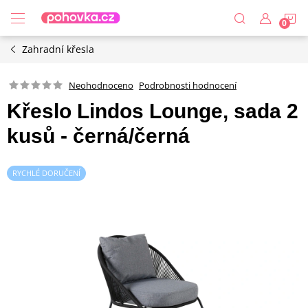
Přejít
N
na
obsah
Zahradní křesla
K
Podrobnosti hodnocení
Neohodnoceno
Křeslo Lindos Lounge, sada 2
kusů - černá/černá
RYCHLÉ DORUČENÍ