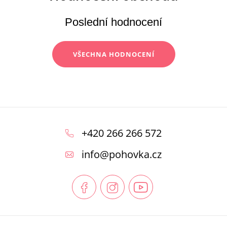
Poslední hodnocení
VŠECHNA HODNOCENÍ
Z
á
+420 266 266 572
p
info
@
pohovka.cz
a
t
í