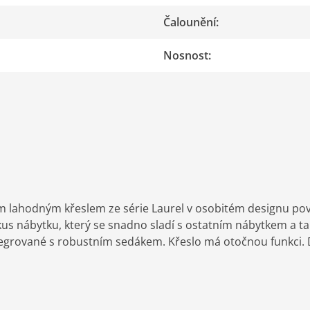
Čalounění
:
Nosnost
:
ím lahodným křeslem ze série Laurel v osobitém designu pový
us nábytku, který se snadno sladí s ostatním nábytkem a tak
tegrované s robustním sedákem. Křeslo má otočnou funkci. D