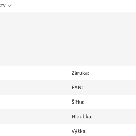
kty
Záruka
:
EAN
:
Šířka
:
Hloubka
:
Výška
: