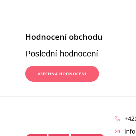
Poslední hodnocení
VŠECHNA HODNOCENÍ
Z
á
+42
p
info