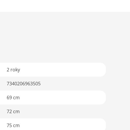
2 roky
7340206963505
69 cm
72 cm
75 cm