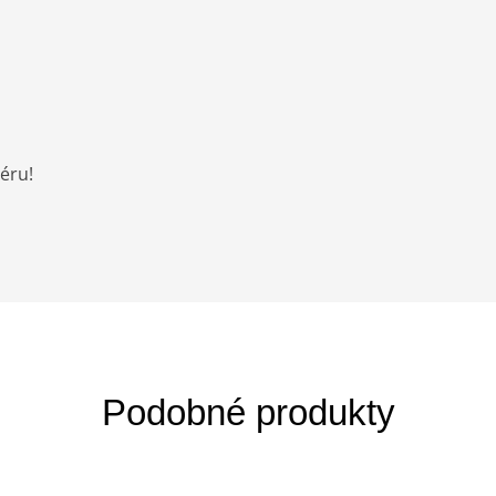
iéru!