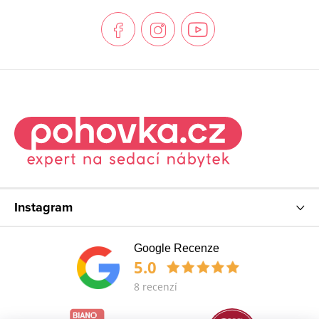
t
í
Instagram
Google Recenze
5.0
8 recenzí