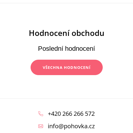
Poslední hodnocení
VŠECHNA HODNOCENÍ
Z
á
+420 266 266 572
p
info
@
pohovka.cz
a