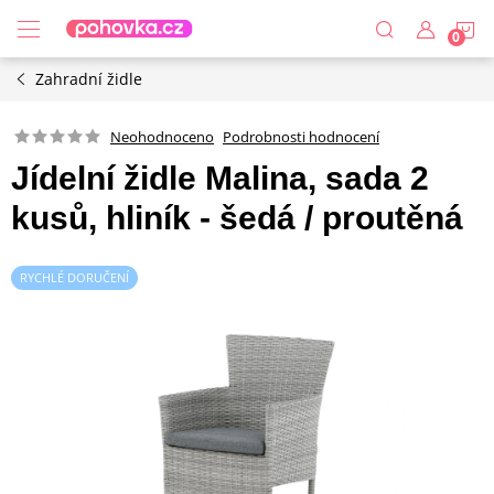
Přejít
N
na
obsah
Zahradní židle
K
Podrobnosti hodnocení
Neohodnoceno
Jídelní židle Malina, sada 2
kusů, hliník - šedá / proutěná
RYCHLÉ DORUČENÍ