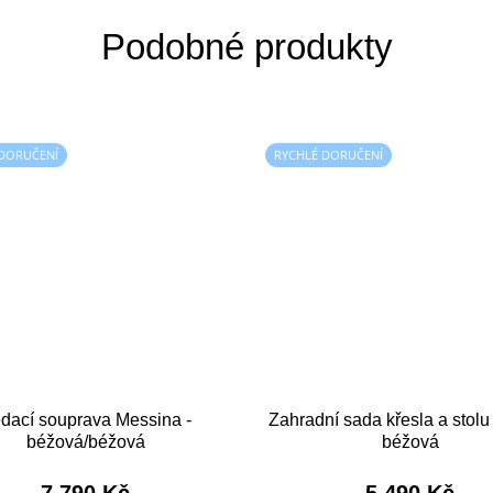
 DORUČENÍ
RYCHLÉ DORUČENÍ
dací souprava Messina -
Zahradní sada křesla a stolu
béžová/béžová
béžová
7 790 Kč
5 490 Kč