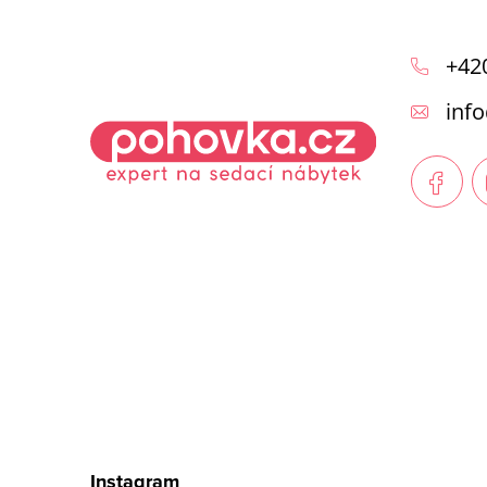
Z
á
+42
p
info
a
t
í
Instagram