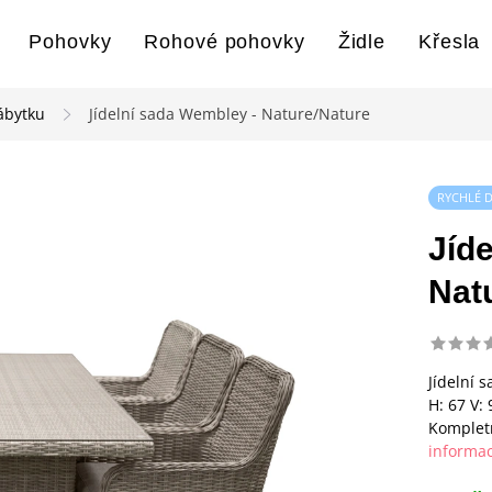
Pohovky
Rohové pohovky
Židle
Křesla
ábytku
Jídelní sada Wembley - Nature/Nature
RYCHLÉ 
Jíd
Nat
Jídelní 
H: 67 V:
Kompletn
informac