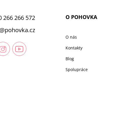
O POHOVKA
0 266 266 572
@
pohovka.cz
O nás
Kontakty
Blog
Spolupráce