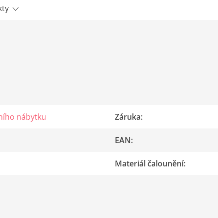
kty
ního nábytku
Záruka
:
EAN
:
Materiál čalounění
: