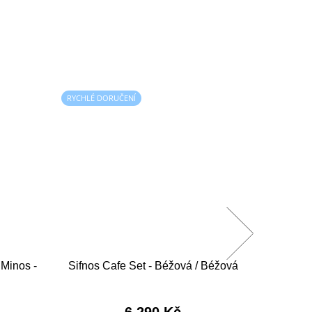
RYCHLÉ DORUČENÍ
RYCHLÉ D
 Minos -
Sifnos Cafe Set - Béžová / Béžová
3dílná 
6 290 Kč