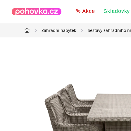
Přejít
na
Akce
Skladovky
obsah
Zahradní nábytek
Sestavy zahradního n
Domů