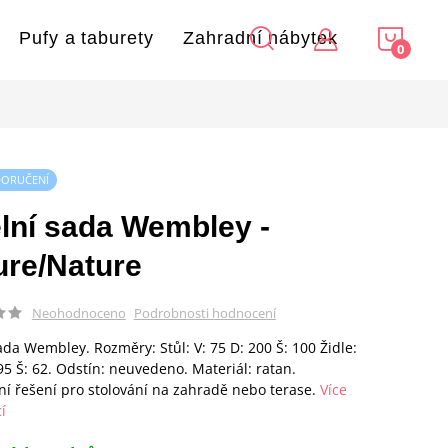
NÁKU
Pufy a taburety
Zahradní nábytek
KOŠÍ
DORUČENÍ
elní sada Wembley -
ure/Nature
Podrobnosti hodnocení
Neohodnoceno
sada Wembley. Rozměry: Stůl: V: 75 D: 200 Š: 100 Židle:
 95 Š: 62. Odstín: neuvedeno. Materiál: ratan.
í řešení pro stolování na zahradě nebo terase.
Více
í