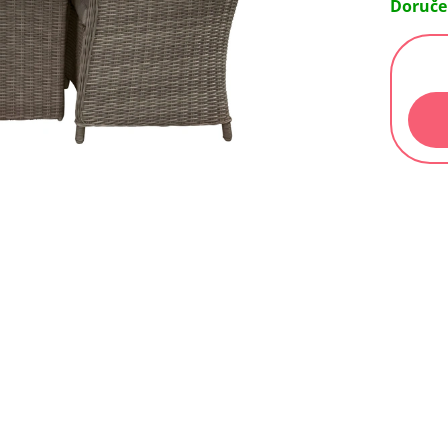
Doruče
Měrn
cena: