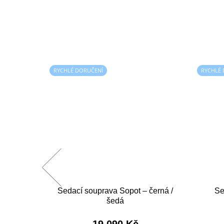
RYCHLÉ DORUČENÍ
RYCHLÉ
Ibiza -
Sedací souprava Sopot – černá /
Se
ová
šedá
19 090 Kč