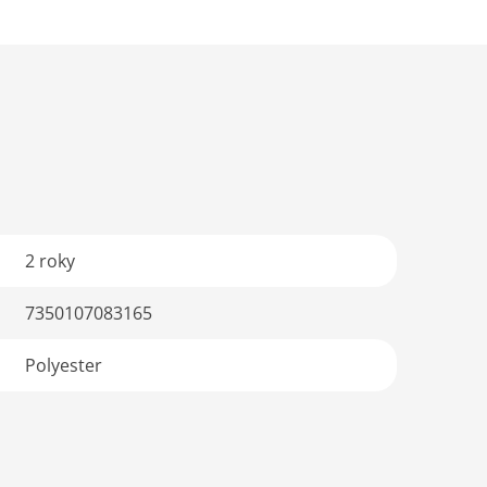
2 roky
7350107083165
Polyester