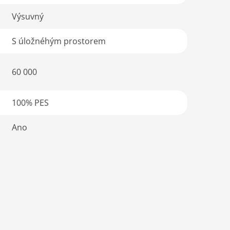
Výsuvný
S úložnéhým prostorem
60 000
100% PES
Ano