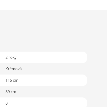
2 roky
Krémová
115 cm
89 cm
0