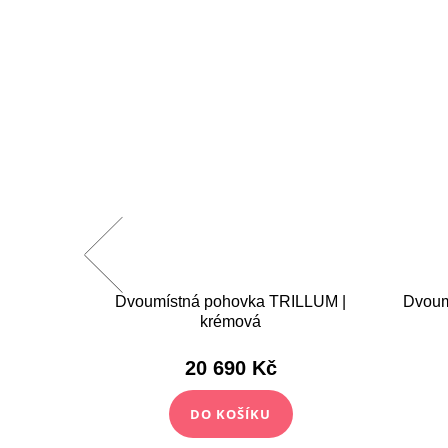
pohovka
Dvoumístná pohovka TRILLUM |
Dvoum
á
krémová
20 690 Kč
DO KOŠÍKU