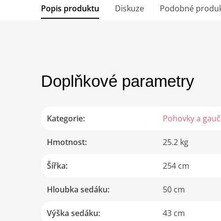
Popis produktu
Diskuze
Podobné produ
Doplňkové parametry
Kategorie
:
Pohovky a gauč
Hmotnost
:
25.2 kg
Šířka
:
254 cm
Hloubka sedáku
:
50 cm
Výška sedáku
:
43 cm