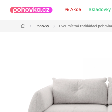
Přejít
na
Akce
Skladovky
obsah
Pohovky
Dvoumístná rozkládací pohovk
Domů