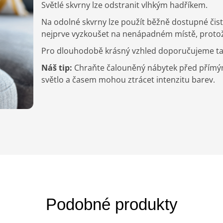
Světlé skvrny lze odstranit vlhkým hadříkem.
Na odolné skvrny lze použít běžně dostupné čist
nejprve vyzkoušet na nenápadném místě, protože 
Pro dlouhodobě krásný vzhled doporučujeme také
Náš tip:
Chraňte čalouněný nábytek před přímým s
světlo a časem mohou ztrácet intenzitu barev.