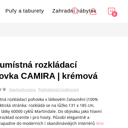
NÁKU
Pufy a taburety
Zahradní nábytek
KOŠÍ
umístná rozkládací
ovka CAMIRA | krémová
Podrobnosti hodnocení
Neohodnoceno
ná rozkládací pohovka v látkovém čalounění (100%
aktická stránka: rozkládá se na lůžko 131 x 185 cm,
 látky 60000 cyklů Martindale. Do obýváku jako hlavní
 rozklad oceníte i pro hosty. Působí elegantně a
apadne do moderních i skandinávských interiérů
Více