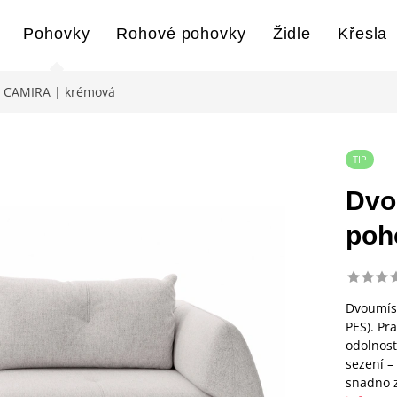
Pohovky
Rohové pohovky
Židle
Křesla
a CAMIRA | krémová
TIP
Dvo
poh
Dvoumíst
PES). Pr
odolnost
sezení –
snadno z