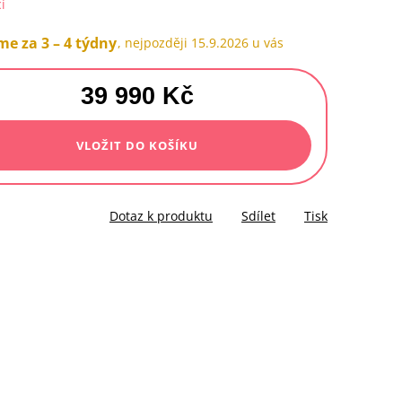
í
e za 3 – 4 týdny
15.9.2026
39 990 Kč
á
VLOŽIT DO KOŠÍKU
Dotaz k produktu
Sdílet
Tisk