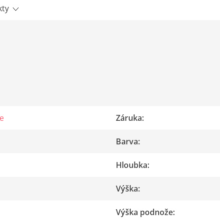
kty
e
Záruka
:
Barva
:
Hloubka
:
Výška
:
Výška podnože
: