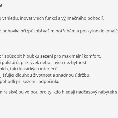
m!
vzhledu, inovativních funkcí a výjimečného pohodlí.
 pohovka přizpůsobí vašim potřebám a poskytne dokonalé p
přizpůsobit hloubku sezení pro maximální komfort.
í polštářů, přikrývek nebo jiných nezbytností.
ích, tak i klasických interiérů.
ajišťující dlouhou životnost a snadnou údržbu.
 pohodlí při sezení i odpočinku.
mira skvělou volbou pro ty, kdo hledají nadčasový nábytek 