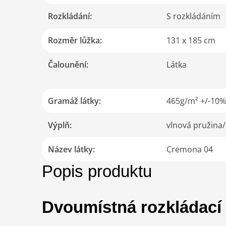
Rozkládání
:
S rozkládáním
Rozměr lůžka
:
131 x 185 cm
Čalounění
:
Látka
Gramáž látky
:
465g/m² +/-10%
Výplň
:
vlnová pružina
Název látky
:
Cremona 04
Popis produktu
Dvoumístná rozkládac