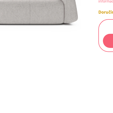
informac
Doručím
Měrn
cena: