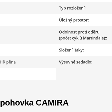
Typ rozložení
:
Úložný prostor
:
Odolnost proti oděru
(počet cyklů Martindale):
:
Složení látky
:
/HR pěna
Výsuvné sedadlo
:
í pohovka CAMIRA