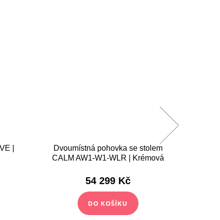
NOVINKA
VE |
Dvoumístná pohovka se stolem
Dvoum
CALM AW1-W1-WLR | Krémová
54 299 Kč
DO KOŠÍKU