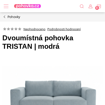
Přejít
N
na
obsah
Pohovky
K
Podrobnosti hodnocení
Neohodnoceno
Dvoumístná pohovka
TRISTAN | modrá