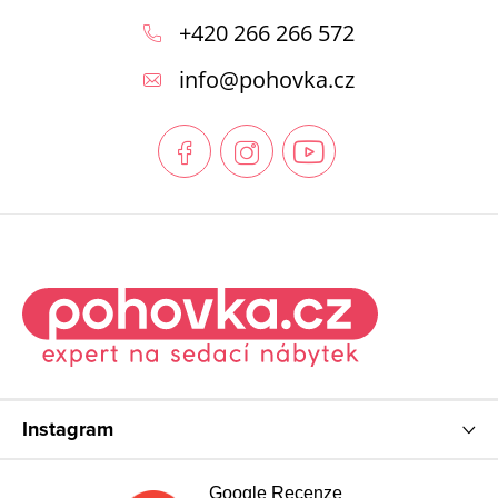
á
+420 266 266 572
p
info
@
pohovka.cz
a
t
í
Instagram
Google Recenze