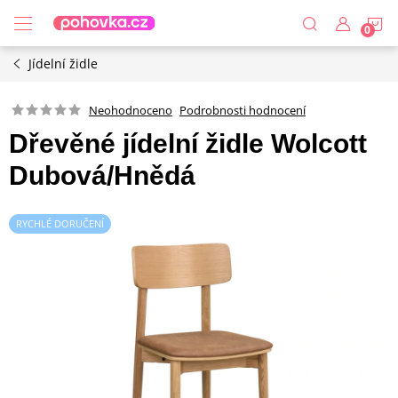
Přejít
N
na
obsah
Jídelní židle
K
Podrobnosti hodnocení
Neohodnoceno
Dřevěné jídelní židle Wolcott
Dubová/Hnědá
RYCHLÉ DORUČENÍ