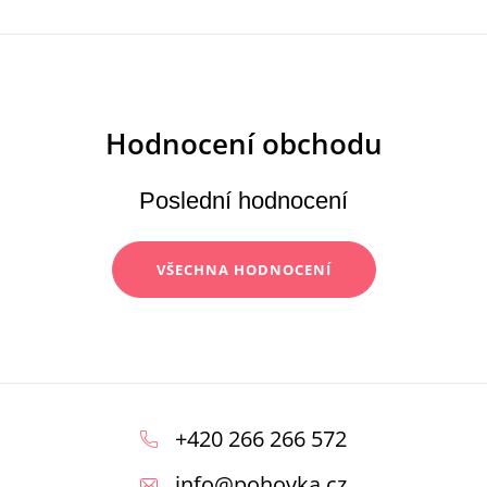
Poslední hodnocení
VŠECHNA HODNOCENÍ
Z
á
+420 266 266 572
p
info
@
pohovka.cz