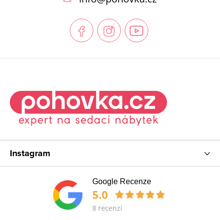
a
t
í
Instagram
Google Recenze
5.0
8 recenzí