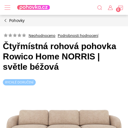
Přejít
N
na
obsah
Pohovky
K
Podrobnosti hodnocení
Neohodnoceno
Čtyřmístná rohová pohovka
Rowico Home NORRIS |
světle béžová
RYCHLÉ DORUČENÍ