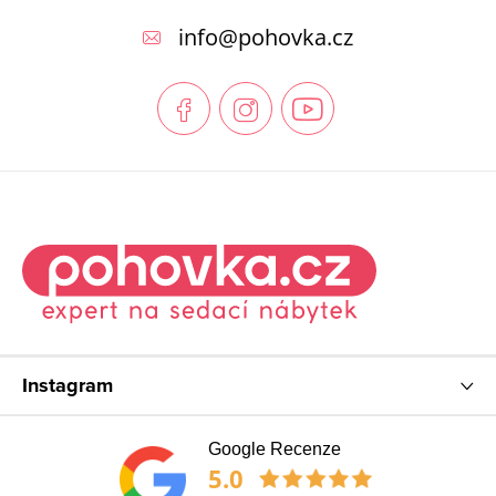
p
info
@
pohovka.cz
a
t
í
Instagram
Google Recenze
5.0