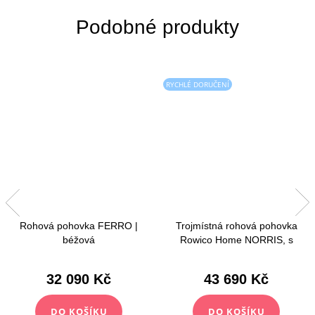
RYCHLÉ DORUČENÍ
Rohová pohovka FERRO |
Trojmístná rohová pohovka
béžová
Rowico Home NORRIS, s
lenoškou, pravý roh | světle
béžová
32 090 Kč
43 690 Kč
DO KOŠÍKU
DO KOŠÍKU